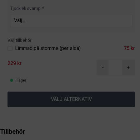
Tjocklek svamp
Välj tillbehör
Limmad på stomme (per sida)
75 kr
229 kr
-
+
I lager
VÄLJ ALTERNATIV
Tillbehör