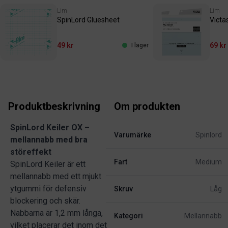
Lim
Lim
SpinLord Gluesheet
Victa
49 kr
69 kr
I lager
Produktbeskrivning
Om produkten
SpinLord Keiler OX –
Varumärke
Spinlord
mellannabb med bra
störeffekt
Fart
Medium
SpinLord Keiler är ett
mellannabb med ett mjukt
ytgummi för defensiv
Skruv
Låg
blockering och skär.
Nabbarna är 1,2 mm långa,
Kategori
Mellannabb
vilket placerar det inom det