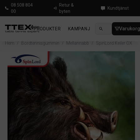
08 508 804
Retur &
Kundtjänst
00
byten
Varukor
PRODUKTER
KAMPANJ
NYHETER
GUIDE
Hem
/
Bordtennisgummin
/
Mellannabb
/
SpinLord Keiler OX