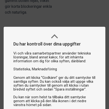
gummit bollen rejält, vilket
gör korta blockeringar enkla
och naturliga.
Du har kontroll över dina uppgifter
Vi och våra samarbetspartner använder tekniska
lösningar, bland annat kakor, för att inhämta
information om dig för olika syften, däribland:
Statistiska
Marknadsföring
Genom att klicka ”Godkänn” ger du ditt samtycke till
samtliga syften. Du kan också välja att uppge vilka
syften du samtycker till genom att klicka i rutan
bredvid syftet och sedan ”Spara inställningar”.
Du kan när som helst ta tillbaka ditt samtycke
genom att klicka på den lilla ikonen i det nedre
vänstra hörnet på sidan.