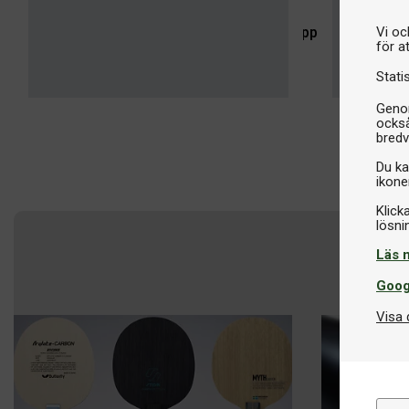
Stommar för spelare som föredrar den ren
Vi oc
Shoppa nu
för a
Stati
Genom
också
bredv
Du ka
ikone
Klick
Läs 
Goog
Visa 