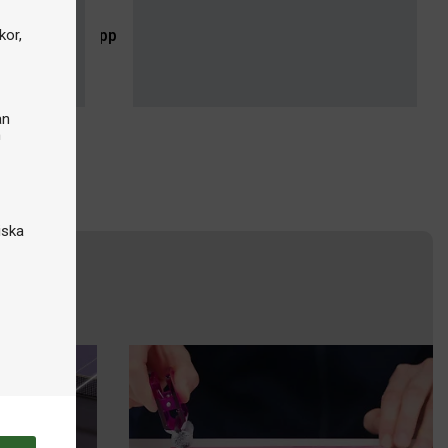
med carbon för ökad fart och stabilitet
kor,
Shoppa nu
an
n
iska