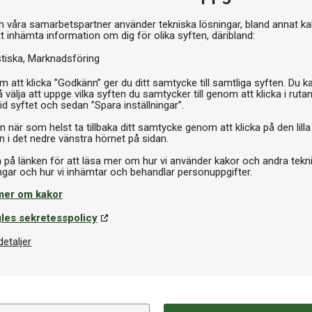
a träkänslan
Stommar 
h våra samarbetspartner använder tekniska lösningar, bland annat ka
tt inhämta information om dig för olika syften, däribland:
stiska
Marknadsföring
 att klicka ”Godkänn” ger du ditt samtycke till samtliga syften. Du k
 välja att uppge vilka syften du samtycker till genom att klicka i ruta
id syftet och sedan ”Spara inställningar”.
n när som helst ta tillbaka ditt samtycke genom att klicka på den lilla
n i det nedre vänstra hörnet på sidan.
a på länken för att läsa mer om hur vi använder kakor och andra tekn
GUIDER
mer om kakor
les sekretesspolicy
detaljer