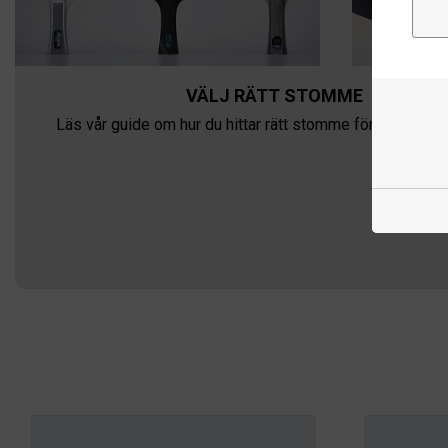
VÄLJ RÄTT STOMME
Läs vår guide om hur du hittar rätt stomme för dig och dit