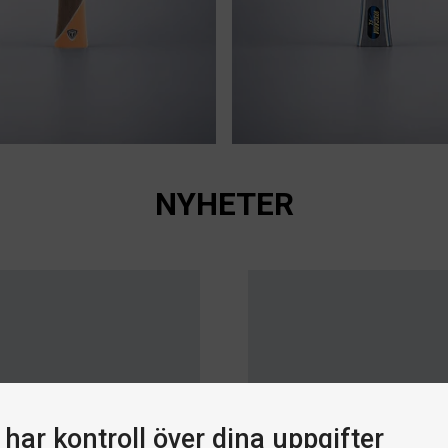
S
om utomhus
Nytt hybridgumm
NYHETER
har kontroll över dina uppgifter