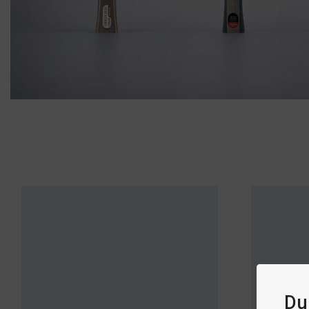
PINGISBORD
Pingisbord för alla miljöer - inomhus s
Shoppa nu
TRÄSTOMMAR
Du 