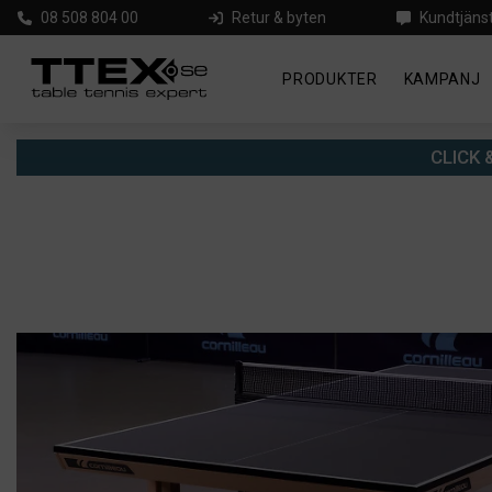
08 508 804 00
Retur & byten
Kundtjäns
PRODUKTER
KAMPANJ
CLICK &