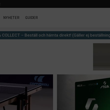
t
NYHETER
GUIDER
 COLLECT – Beställ och hämta direkt! (Gäller ej beställnin
20%
Shop
Just
till