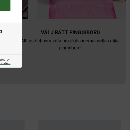
g
VÄLJ RÄTT PINGISBORD
för
Allt du behöver veta om skillnaderna mellan olika
pingisbord.
ered by:
ormation