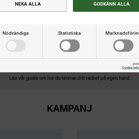
NEKA ALLA
GODKÄNN ALLA
Nödvändiga
Statistiska
Marknadsförin
VÄLJ RÄTT GUMMI
t spel.
Läs vår guide om hur du hittar rätt pingisgummi 
just dig.
pow
Cookie Inf
SÅ LIMMAR DU DITT RACKET
Läs vår guide om hur du limmar ditt racket på egen hand.
KAMPANJ