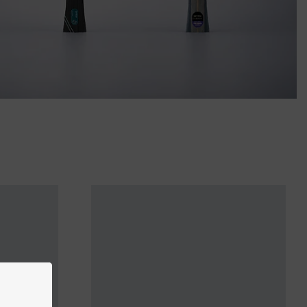
TIGA HELIX HYBRID
i med explosiv kraft och lätt klibbigt ytgummi
Shoppa nu
CARBONSTOMMAR