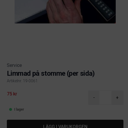
Service
Limmad på stomme (per sida)
Artikelnr. 19-0061
Product information
75 kr
-
+
I lager
LÄGG I VARUKORGEN