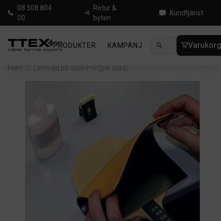
08 508 804
Retur &
Kundtjänst
00
byten
Varukor
PRODUKTER
KAMPANJ
NYHETER
GUIDE
Hem
/
Limmad på stomme (per sida)