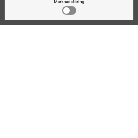
Marknadsföring
Kontakta oss
Fogdevägen 2
183 64 Täby
08 508 804 00
info@ttex.se
Kundservice
Om TTEX
Kontaktinformation