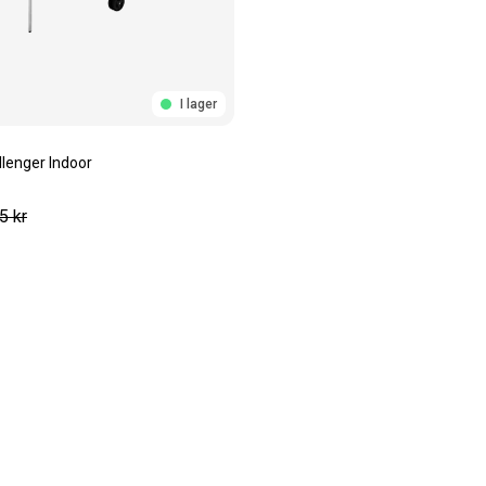
I lager
llenger Indoor
5
kr