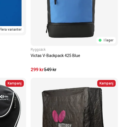
Flera varianter
I lager
Ryggsäck
Victas V-Backpack 425 Blue
299
kr
549
kr
Kampanj
Kampanj