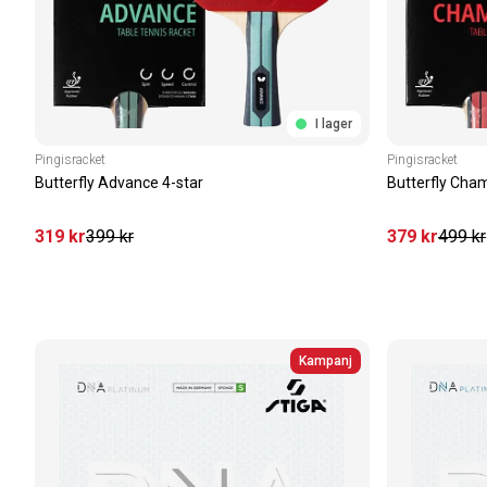
I lager
Pingisracket
Pingisracket
Butterfly Advance 4-star
Butterfly Cham
319
kr
399
kr
379
kr
499
kr
Kampanj