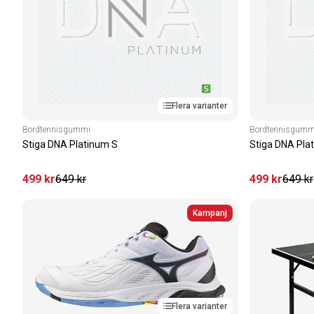
Flera varianter
Bordtennisgummi
Bordtennisgumm
Stiga DNA Platinum S
Stiga DNA Pla
499
kr
649
kr
499
kr
649
kr
Kampanj
Flera varianter