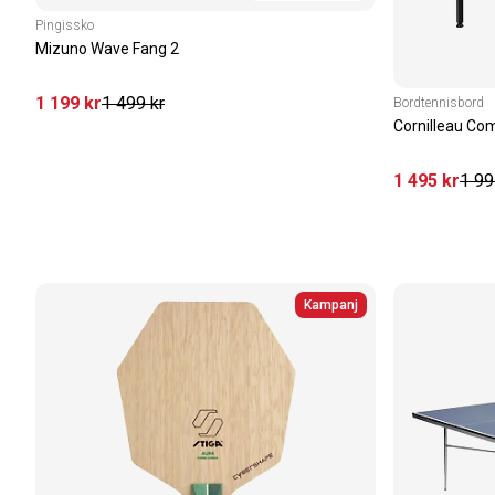
Pingissko
Mizuno Wave Fang 2
1 199
kr
1 499
kr
Bordtennisbord
Cornilleau Co
1 495
kr
1 99
Kampanj