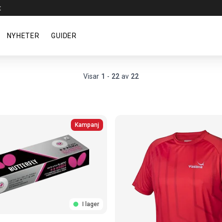
t
NYHETER
GUIDER
Visar
1
-
22
av
22
Kampanj
I lager