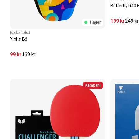
Butterfly R40+
199
kr
249
kr
I lager
Racketfodral
Yinhe B6
99
kr
169
kr
Kampanj