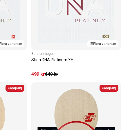
Flera varianter
Flera varianter
Bordtennisgummi
Stiga DNA Platinum XH
499
kr
649
kr
Kampanj
Kampanj