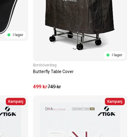
I lager
I lager
Bordsöverdrag
Butterfly Table Cover
499
kr
749
kr
Kampanj
Kampanj