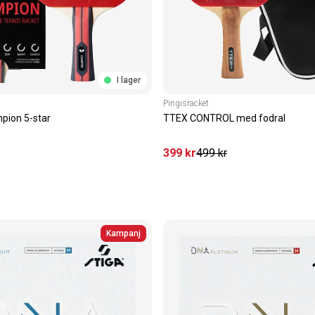
I lager
Pingisracket
pion 5-star
TTEX CONTROL med fodral
399
kr
499
kr
Kampanj