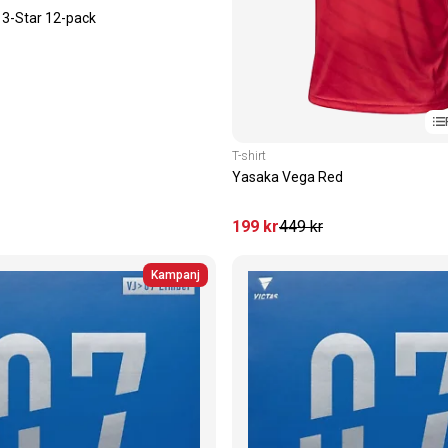
 3-Star 12-pack
T-shirt
Yasaka Vega Red
199
kr
449
kr
Kampanj