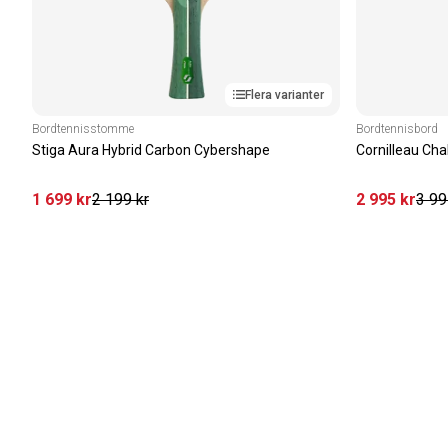
Flera varianter
Bordtennisstomme
Bordtennisbord
Stiga Aura Hybrid Carbon Cybershape
Cornilleau Cha
1 699
kr
2 199
kr
2 995
kr
3 99