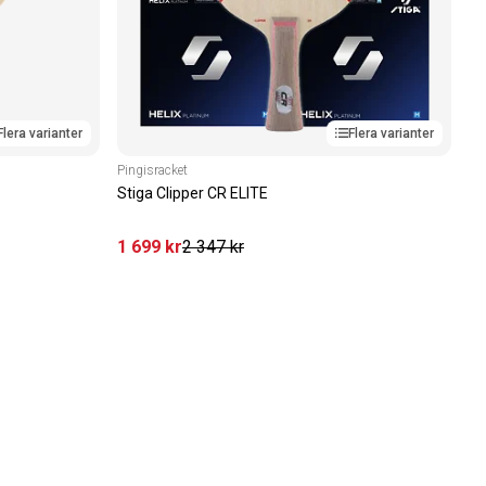
Flera varianter
Flera varianter
Pingisracket
Stiga Clipper CR ELITE
1 699
kr
2 347
kr