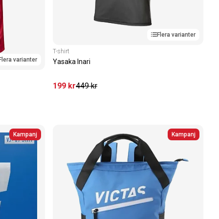
Flera varianter
T-shirt
Flera varianter
Yasaka Inari
199
kr
449
kr
Kampanj
Kampanj