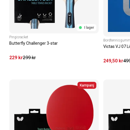
I lager
Pingisracket
Bordtennisgumm
Butterfly Challenger 3-star
Victas VJ 07 
229
kr
299
kr
249
,50
kr
49
Kampanj