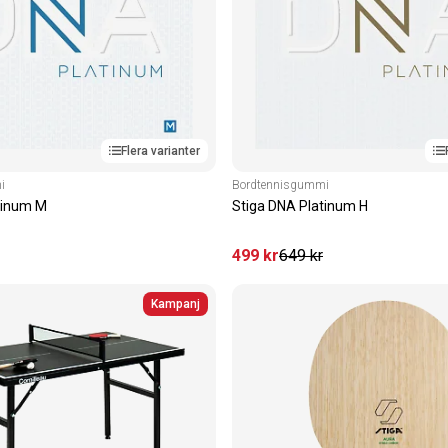
Flera varianter
i
Bordtennisgummi
tinum M
Stiga DNA Platinum H
499
kr
649
kr
Kampanj