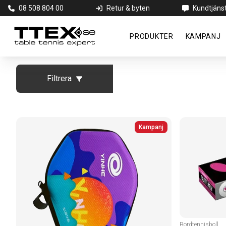
08 508 804 00
Retur & byten
Kundtjäns
PRODUKTER
KAMPANJ
Filtrera
Kampanj
Bordtennisboll