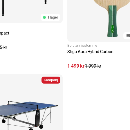
I lager
mpact
Bordtennisstomme
5
kr
Stiga Aura Hybrid Carbon
1 499
kr
1 999
kr
Kampanj