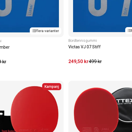
Flera varianter
Bordtennisgummi
i
Victas VJ 07 Stiff
Limber
249
,50
kr
499
kr
9
kr
Kampanj