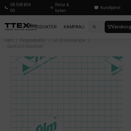
08 508 804
Retur &
Kundtjänst
00
byten
Varukor
PRODUKTER
KAMPANJ
NYHETER
GUIDE
Hem
/
Pingistillbehör
/
Lim & limsvampar
/
SpinLord Gluesheet