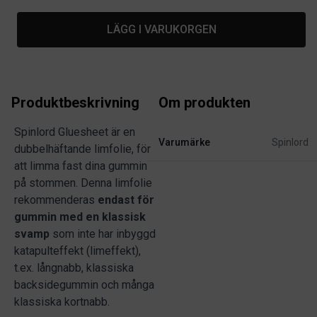
LÄGG I VARUKORGEN
Produktbeskrivning
Om produkten
Spinlord Gluesheet är en
Varumärke
Spinlord
dubbelhäftande limfolie, för
att limma fast dina gummin
på stommen. Denna limfolie
rekommenderas
endast för
gummin med en klassisk
svamp
som inte har inbyggd
katapulteffekt (limeffekt),
t.ex. långnabb, klassiska
backsidegummin och många
klassiska kortnabb.