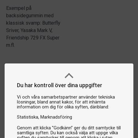
Exempel på
backsidegummin med
klassisk svamp: Butterfly
Sriver, Yasaka Mark V,
Friendship 729 FX Super
m.fl.
Du har kontroll över dina uppgifter
Vi och våra samarbetspartner använder tekniska
lösningar, bland annat kakor, för att inhämta
information om dig för olika syften, däribland:
Statistiska
Marknadsföring
Genom att klicka ”Godkänn” ger du ditt samtycke till
samtliga syften. Du kan också välja att uppge vilka
syften du samtycker till genom att klicka i rutan