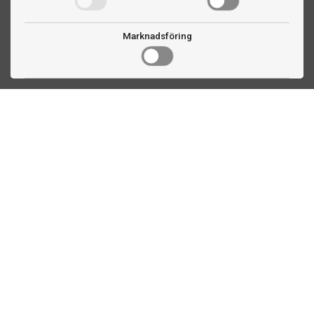
Marknadsföring
Kontakta oss
Fogdevägen 2
183 64 Täby
08 508 804 00
info@ttex.se
Kundservice
Om TTEX