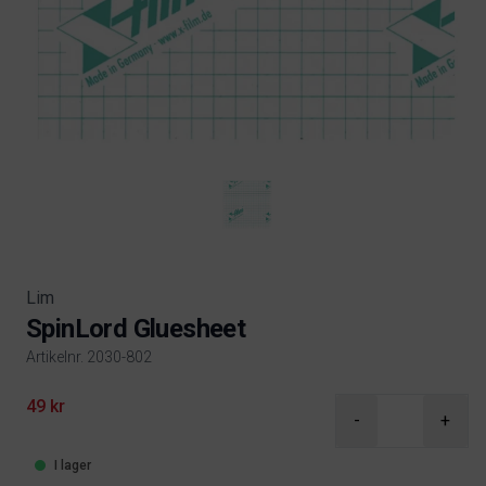
Lim
SpinLord Gluesheet
Artikelnr. 2030-802
Product information
49 kr
-
+
I lager