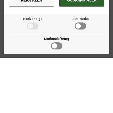
NEKA ALLA
GODKÄNN ALLA
Nödvändiga
Statistiska
Marknadsföring
Kontakta oss
Fogdevägen 2
183 64 Täby
08 508 804 00
info@ttex.se