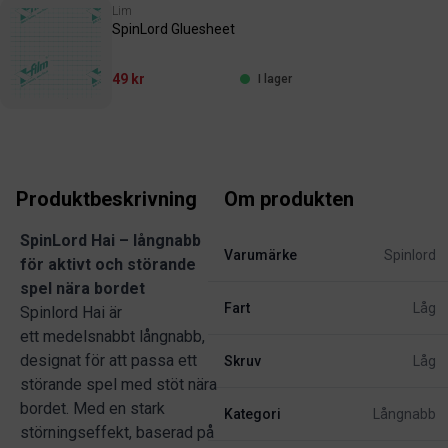
Lim
SpinLord Gluesheet
49 kr
I lager
Produktbeskrivning
Om produkten
SpinLord Hai – långnabb
Varumärke
Spinlord
för aktivt och störande
spel nära bordet
Fart
Låg
Spinlord Hai är
ett medelsnabbt långnabb,
designat för att passa ett
Skruv
Låg
störande spel med stöt nära
bordet. Med en stark
Kategori
Långnabb
störningseffekt, baserad på