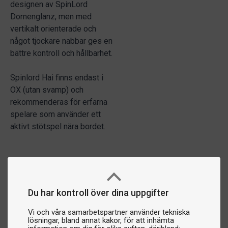
designen av SpinLord
Dornenglanz, men med
vertikalt orienterade och
något tjockare nabbar ges en
bättre kontroll och hållbarhet.
Spinlord Hai finns endast i
OX (utan svamp) och
rekommenderas för erfarna
spelare som använder ett
aktivt stötspel nära bordet.
Du har kontroll över dina uppgifter
Vi och våra samarbetspartner använder tekniska
lösningar, bland annat kakor, för att inhämta