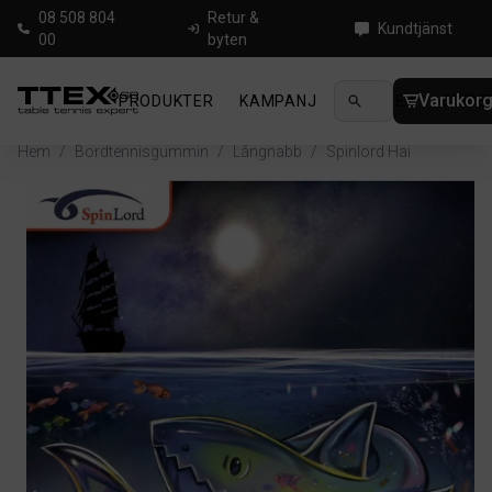
08 508 804
Retur &
Kundtjänst
00
byten
Varukor
PRODUKTER
KAMPANJ
NYHETER
GUIDE
Hem
/
Bordtennisgummin
/
Långnabb
/
Spinlord Hai