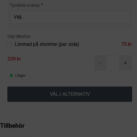
Tjocklek svamp
Välj tillbehör
Limmad på stomme (per sida)
75 kr
259 kr
-
+
I lager
VÄLJ ALTERNATIV
Tillbehör