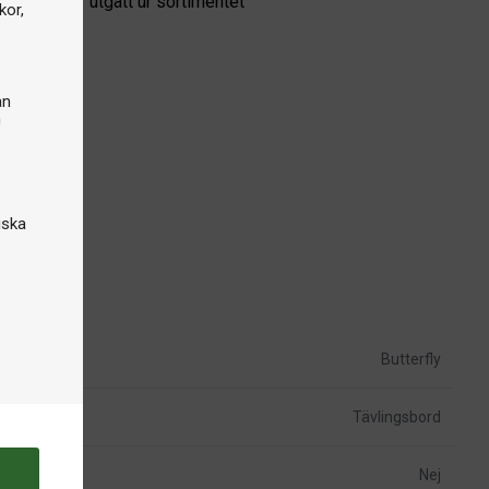
odukten har utgått ur sortimentet
kor,
an
n
iska
Butterfly
Tävlingsbord
Nej