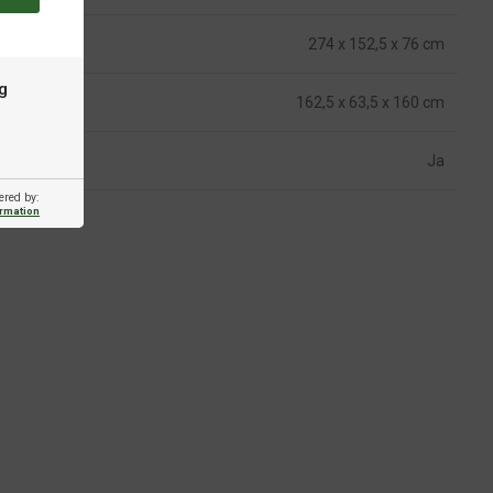
274 x 152,5 x 76 cm
g
162,5 x 63,5 x 160 cm
Ja
ered by:
ormation