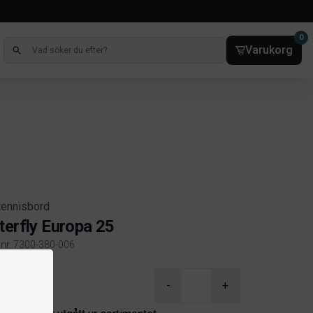
0
Varukorg
tennisbord
terfly Europa 25
elnr. 7300-380-006
ct information
-
+