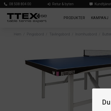
08 508 804 00
Retur & byten
Kundtjäns
PRODUKTER
KAMPANJ
Hem
/
Pingisbord
/
Tävlingsbord
/
Inomhusbord
/
Butte
Du 