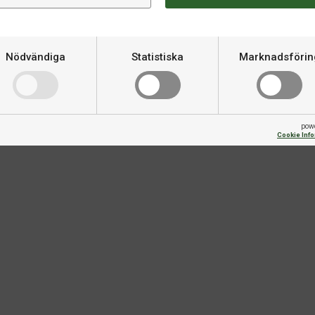
Storlek uppställt
Nödvändiga
Statistiska
Marknadsförin
Storlek förvaring
ITTF Godkänt
pow
Cookie Inf