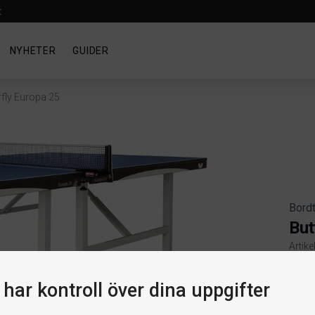
t
NYHETER
GUIDER
rfly Europa 25
Bord
But
Artik
Produ
har kontroll över dina uppgifter