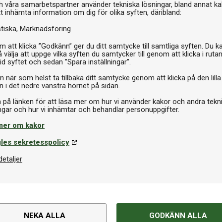
Pr
h våra samarbetspartner använder tekniska lösningar, bland annat ka
tt inhämta information om dig för olika syften, däribland:
stiska
Marknadsföring
 att klicka ”Godkänn” ger du ditt samtycke till samtliga syften. Du k
 välja att uppge vilka syften du samtycker till genom att klicka i ruta
id syftet och sedan ”Spara inställningar”.
n när som helst ta tillbaka ditt samtycke genom att klicka på den lilla
n i det nedre vänstra hörnet på sidan.
a på länken för att läsa mer om hur vi använder kakor och andra tekn
mer om kakor
Om produkten
les sekretesspolicy
ort Den mest kompakta i
detaljer
Varumärke
ådan, dra ut benen, sätt upp
tional Table Tennis Federation
Kategori
NEKA ALLA
GODKÄNN ALLA
Nät och nätställning ingår