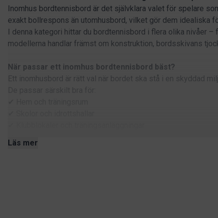
Inomhus bordtennisbord är det självklara valet för spelare som 
exakt bollrespons än utomhusbord, vilket gör dem idealiska f
I denna kategori hittar du bordtennisbord i flera olika nivåer 
modellerna handlar främst om konstruktion, bordsskivans tjockl
När passar ett inomhus bordtennisbord bäst?
Ett inomhusbord är rätt val när bordet ska stå i en skyddad milj
De passar särskilt bra för:
✔ Hem och träningsrum
✔ Skolor och idrottshallar
✔ Klubblokaler och träningsanläggningar
✔ Företag och aktivitetsytor
Läs mer
Vad ska man tänka på när man väljer inomhusbord?
När du väljer bordtennisbord för inomhusbruk finns det några fa
Konstruktion
Bordtennisbord finns i olika konstruktioner beroende på hur of