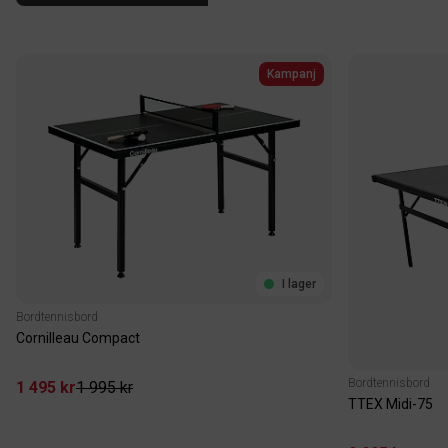
Kampanj
I lager
Bordtennisbord
Cornilleau Compact
Bordtennisbord
1 495 kr
1 995 kr
TTEX Midi-75