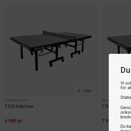
Du 
Vi oc
för a
I lager
Stati
Bordtennisbord
Bordtennisbord
TTEX Solid Line
TTEX Solid Line
Genom
också
bredv
6 995 kr
7 995 kr
Du ka
ikone