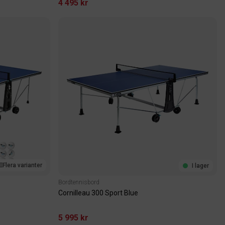
4 495 kr
Flera varianter
I lager
Bordtennisbord
Cornilleau 300 Sport Blue
5 995 kr