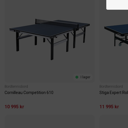
I lager
Bordtennisbord
Bordtennisbord
Cornilleau Competition 610
Stiga Expert Ro
10 995 kr
11 995 kr