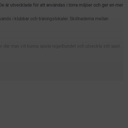
De är utvecklade för att användas i torra miljöer och ger en mer
vänds i klubbar och träningslokaler. Skillnaderna mellan
er där man vill kunna spela regelbundet och utveckla sitt spel.
r långt, medan klubbar och träningslokaler ofta väljer bord