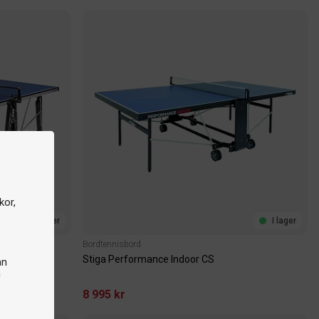
kor,
I lager
I lager
Bordtennisbord
Stiga Performance Indoor CS
an
n
8 995 kr