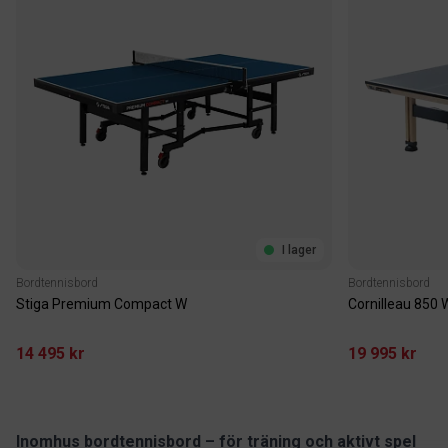
I lager
Bordtennisbord
Bordtennisbord
Stiga Premium Compact W
Cornilleau 850
14 495 kr
19 995 kr
Inomhus bordtennisbord – för träning och aktivt spel