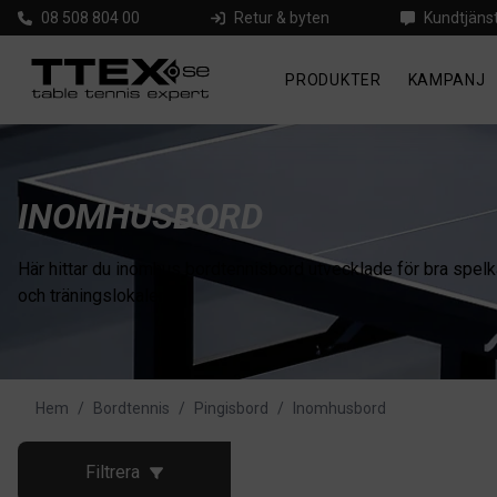
08 508 804 00
Retur & byten
Kundtjäns
PRODUKTER
KAMPANJ
INOMHUSBORD
Här hittar du inomhus bordtennisbord utvecklade för bra spelkä
och träningslokaler.
Hem
/
Bordtennis
/
Pingisbord
/
Inomhusbord
Filtrera