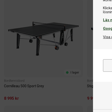
Klick
Läs 
Goog
Visa 
I lager
Bordtennisbord
Bordtennisbord
Cornilleau 500 Sport Grey
Stiga Elite Roll
8 995 kr
9 995 kr