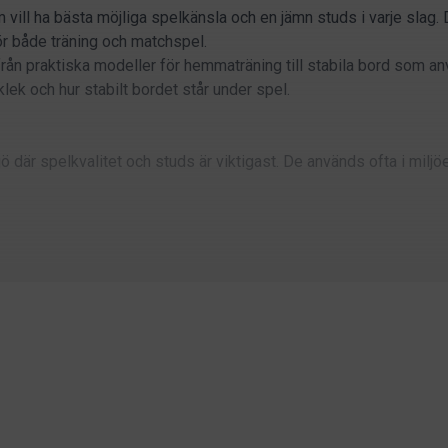
vill ha bästa möjliga spelkänsla och en jämn studs i varje slag. 
ör både träning och matchspel.
– från praktiska modeller för hemmaträning till stabila bord som an
ek och hur stabilt bordet står under spel.
ö där spelkvalitet och studs är viktigast. De används ofta i miljö
ktorer som kan vara bra att ta hänsyn till.
ta de ska användas. För hemmaträning räcker ofta enklare modelle