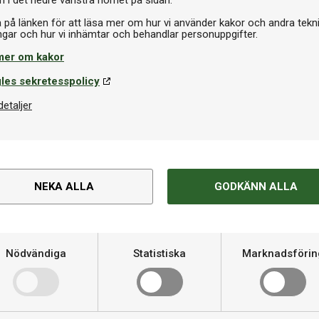
a på länken för att läsa mer om hur vi använder kakor och andra tekn
mer om kakor
les sekretesspolicy
detaljer
NEKA ALLA
GODKÄNN ALLA
I lager
Bordtennisbord
er Advance
Cornilleau Competition 540
Nödvändiga
Statistiska
Marknadsförin
9 995 kr