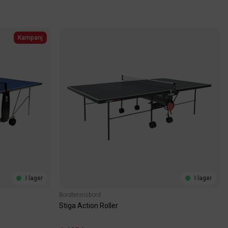
Kampanj
I lager
I lager
Bordtennisbord
Stiga Action Roller