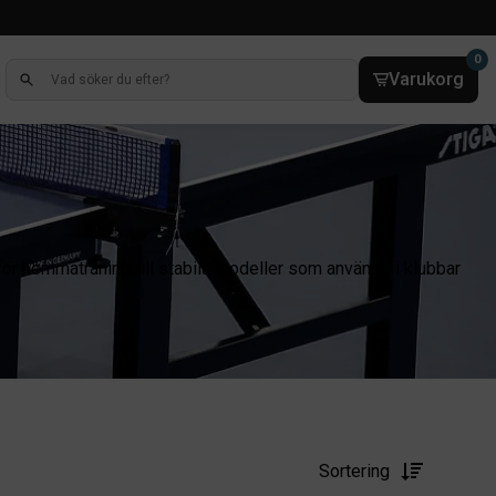
0
Varukorg
 för hemmaträning till stabila modeller som används i klubbar
Sortering