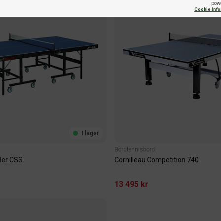
pow
Cookie Inf
I lager
Bordtennisbord
ller CSS
Cornilleau Competition 740
13 495 kr