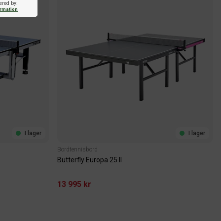
ered by:
ormation
I lager
I lager
Bordtennisbord
Butterfly Europa 25 II
13 995 kr