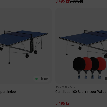
3 495 kr
3 995 kr
I lager
Bordtennisbord
Sport Indoor
Cornilleau 100 Sport Indoor Paket
5 495 kr