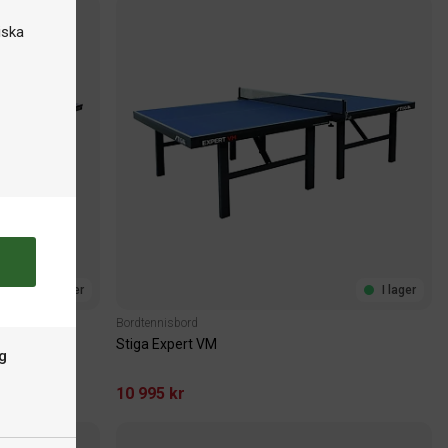
iska
I lager
I lager
Bordtennisbord
Stiga Expert VM
g
10 995 kr