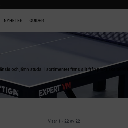
t
NYHETER
GUIDER
nsla och jämn studs. I sortimentet finns allt från praktiska bord
Visar
1
-
22
av
22