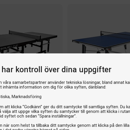
har kontroll över dina uppgifter
h våra samarbetspartner använder tekniska lösningar, bland annat ka
tt inhämta information om dig för olika syften, däribland:
Flera varianter
stiska
Marknadsföring
Bordtennisbord
 5-star Pack
Cornilleau 500 Sport Blue
 att klicka ”Godkänn” ger du ditt samtycke till samtliga syften. Du k
 välja att uppge vilka syften du samtycker till genom att klicka i ruta
id syftet och sedan ”Spara inställningar”.
8 995 kr
n när som helst ta tillbaka ditt samtycke genom att klicka på den lilla
n i det nedre vänstra hörnet på sidan.