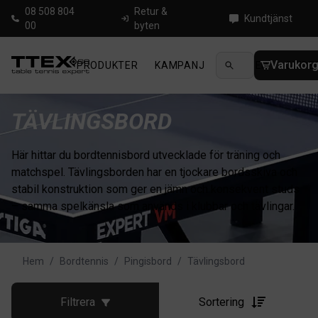
08 508 804
Retur &
Kundtjänst
00
byten
Varukor
PRODUKTER
KAMPANJ
NYHETER
GUIDE
TÄVLINGSBORD
Här hittar du bordtennisbord utvecklade för träning och
matchspel. Tävlingsborden har en tjockare bordsskiva och
stabil konstruktion som ger en jämn och konsekvent studs
– samma spelkänsla som används i klubbar och tävlingar.
Hem
/
Bordtennis
/
Pingisbord
/
Tävlingsbord
Filtrera
Sortering