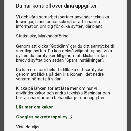
är:
Du har kontroll över dina uppgifter
Vi och våra samarbetspartner använder tekniska
Tjockare bordsskiva
lösningar, bland annat kakor, för att inhämta
Tävlingsbord har ofta en tjockare spelskiva som ger en
information om dig för olika syften, däribland:
jämnare studs över hela bordet. Detta är särskilt viktigt vid
Statistiska
Marknadsföring
snabbare spel och mer avancerade slag.
Genom att klicka ”Godkänn” ger du ditt samtycke till
samtliga syften. Du kan också välja att uppge vilka
Stabil konstruktion
syften du samtycker till genom att klicka i rutan
Underredet och ramen är kraftigare för att bordet ska stå
bredvid syftet och sedan ”Spara inställningar”.
stabilt även under intensiv träning och matchspel.
Du kan när som helst ta tillbaka ditt samtycke
genom att klicka på den lilla ikonen i det nedre
vänstra hörnet på sidan.
Tävlingsstandard
Flera bord i denna kategori är ITTF-godkända och används i
Klicka på länken för att läsa mer om hur vi
använder kakor och andra tekniska lösningar och
turneringar och klubbtävlingar världen över.
Läs mer om kakor
För klubbar, träningshallar och seriös träning
Tävlingsbord används främst i bordtennisklubbar och
Googles sekretesspolicy
träningslokaler där spelare tränar regelbundet. De ger
Visa detaljer
samma spelkänsla som används i tävling, vilket gör dem till