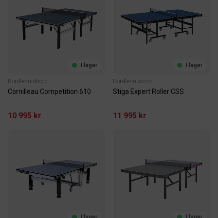
I lager
I lager
Bordtennisbord
Bordtennisbord
Cornilleau Competition 610
Stiga Expert Roller CSS
10 995 kr
11 995 kr
I lager
I lager