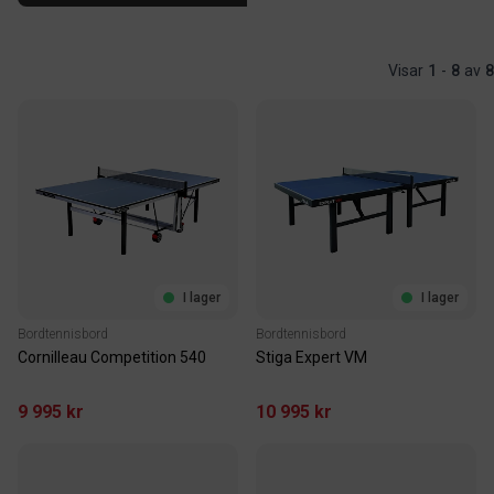
Visar
1
-
8
av
8
I lager
I lager
Bordtennisbord
Bordtennisbord
Cornilleau Competition 540
Stiga Expert VM
9 995 kr
10 995 kr