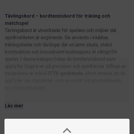
Tävlingsbord – bordtennisbord för träning och
matchspel
Tävlingsbord är utvecklade för spelare och miljöer där
spelkvaliteten är avgörande. De används i klubbar,
träningshallar och tävlingar där en jämn studs, stabil
konstruktion och konsekvent bollrespons är viktigt för
spelet. I denna kategori hittar du bordtennisbord som
uppfyller höga krav på precision och spelkänsla. Många av
modellerna är också
ITTF-godkända
, vilket innebär att de
uppfyller de standarder som används vid internationella
bordtennistävlingar.
Vad kännetecknar ett tävlingsbord?
Läs mer
Tävlingsbord skiljer sig från enklare pingisbord genom att
de är byggda för att leverera en mer exakt och konsekvent
spelupplevelse. Det gäller både studs, stabilitet och hur
bordet reagerar under intensivt spel. Typiska egenskaper