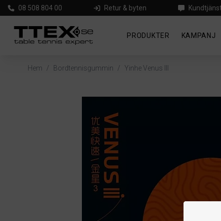
08 508 804 00
Retur & byten
Kundtjäns
PRODUKTER
KAMPANJ
Hem
/
Bordtennisgummin
/
Yinhe Venus III