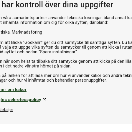
har kontroll över dina uppgifter
Pr
h våra samarbetspartner använder tekniska lösningar, bland annat ka
tt inhämta information om dig för olika syften, däribland:
stiska
Marknadsföring
 att klicka ”Godkänn” ger du ditt samtycke till samtliga syften. Du k
 välja att uppge vilka syften du samtycker till genom att klicka i ruta
id syftet och sedan ”Spara inställningar”.
n när som helst ta tillbaka ditt samtycke genom att klicka på den lilla
n i det nedre vänstra hörnet på sidan.
a på länken för att läsa mer om hur vi använder kakor och andra tekn
mer om kakor
les sekretesspolicy
detaljer