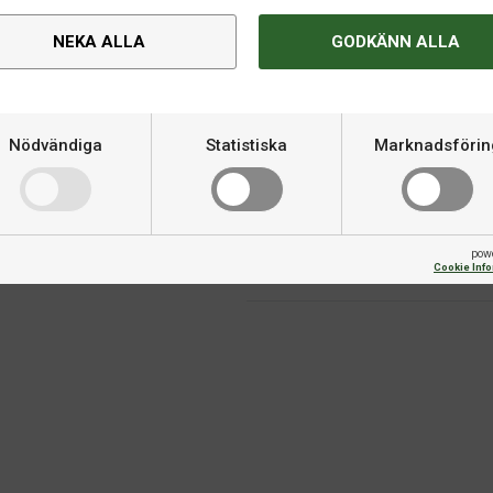
Om produkten
NEKA ALLA
GODKÄNN ALLA
bbigt. Gummit har hög kontroll
Hårdhet
I är mer lik europeiska gummin
Nödvändiga
Statistiska
Marknadsförin
Varumärke
Fart
pow
Cookie Inf
Skruv