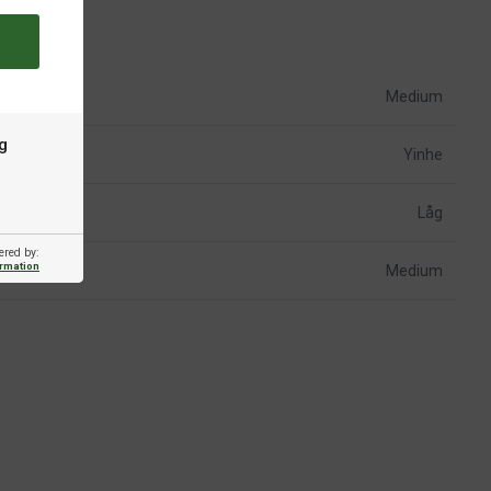
Medium
g
Yinhe
Låg
ered by:
ormation
Medium