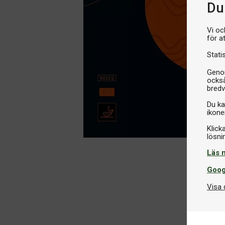
Du 
Vi oc
för a
Stati
Genom
också
bredv
Du ka
ikone
Klick
Läs 
Goog
Visa 