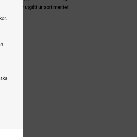
odukten har utgått ur sortimentet
kor,
an
n
iska