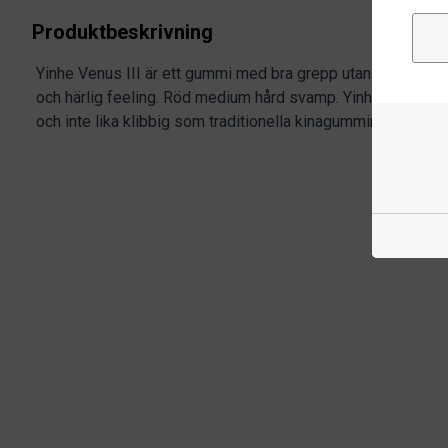
Produktbeskrivning
Yinhe Venus III är ett gummi med bra grepp utan att vara kli
och härlig feeling. Röd medium hård svamp. Yinhe Venus II
och inte lika klibbig som traditionella kinagummin.