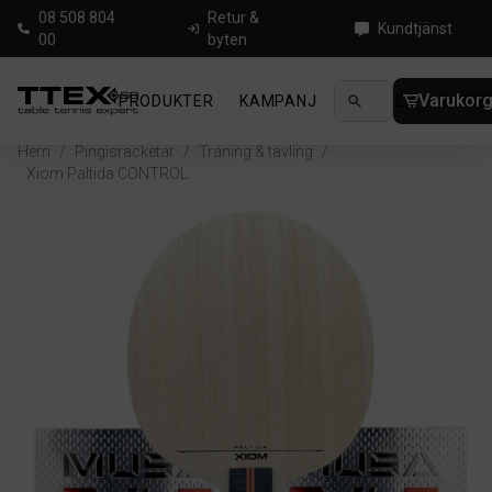
08 508 804
Retur &
Kundtjänst
00
byten
Varukor
PRODUKTER
KAMPANJ
NYHETER
GUIDE
Hem
/
Pingisracketar
/
Träning & tävling
/
Xiom Paltida CONTROL