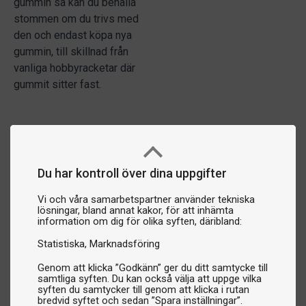
gummin så kan du behålla
stommen om du trivs med
den och endast köpa nya
gummin, till skillnad från
vanliga hobbyracketar där
gummit sitter fast.
Du har kontroll över dina uppgifter
Vi och våra samarbetspartner använder tekniska
lösningar, bland annat kakor, för att inhämta
information om dig för olika syften, däribland:
Statistiska
Marknadsföring
Genom att klicka ”Godkänn” ger du ditt samtycke till
samtliga syften. Du kan också välja att uppge vilka
syften du samtycker till genom att klicka i rutan
bredvid syftet och sedan ”Spara inställningar”.