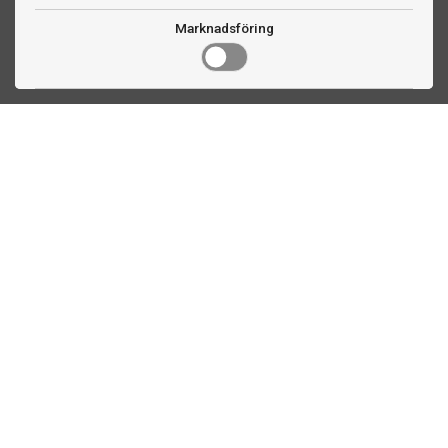
Marknadsföring
Kontakta oss
Fogdevägen 2
183 64 Täby
08 508 804 00
info@ttex.se
Kundservice
Om TTEX