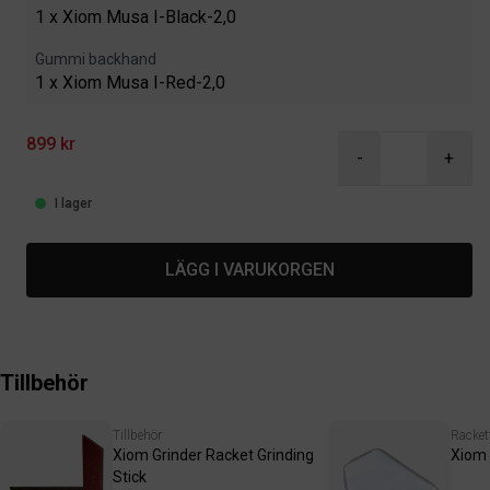
1 x Xiom Musa I-Black-2,0
Gummi backhand
1 x Xiom Musa I-Red-2,0
899 kr
-
+
I lager
LÄGG I VARUKORGEN
Tillbehör
Tillbehör
Racket
Xiom Grinder Racket Grinding
Xiom 
Stick