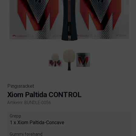
Pingisracket
Xiom Paltida CONTROL
Artikelnr. BUNDLE-0056
Product information
Grepp
1 x Xiom Paltida-Concave
Gummi forehand