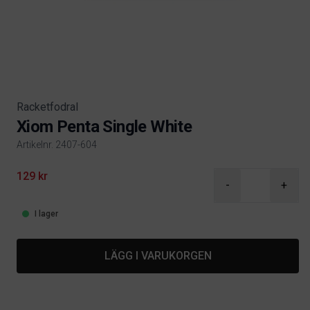
Racketfodral
Xiom Penta Single White
Artikelnr. 2407-604
Product information
129 kr
-
+
I lager
LÄGG I VARUKORGEN