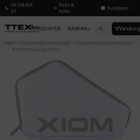
08 508 804
Retur &
Kundtjänst
00
byten
Varukor
PRODUKTER
KAMPANJ
NYHETER
GUIDE
Hem
/
Pingisväskor och Fodral
/
Racketfodral & racketväskor
/
Xiom Penta Single White