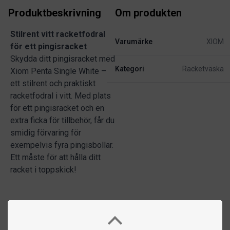
Produktbeskrivning
Om produkten
Stilrent vitt racketfodral
Varumärke
XIOM
för ett pingisracket
Skydda ditt pingisracket med
Kategori
Racketväska
Xiom Penta Single White –
ett stilrent och praktiskt
racketfodral i vitt. Med plats
för ett pingisracket och en
extra ficka för tillbehör, får du
smidig förvaring för
exempelvis fyra pingisbollar.
Ett måste för att hålla ditt
racket i toppskick!