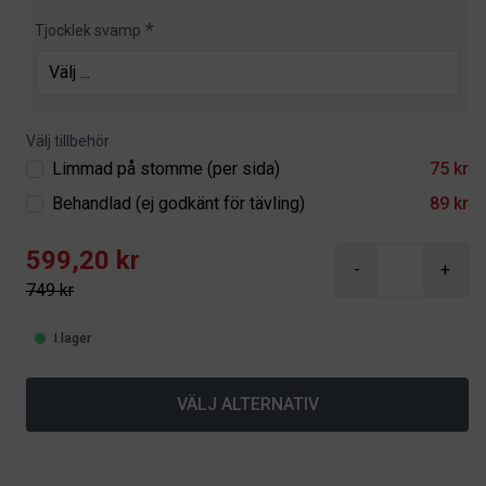
Tjocklek svamp
Välj tillbehör
Limmad på stomme (per sida)
75 kr
Behandlad (ej godkänt för tävling)
89 kr
599,20 kr
-
+
749 kr
I lager
VÄLJ ALTERNATIV