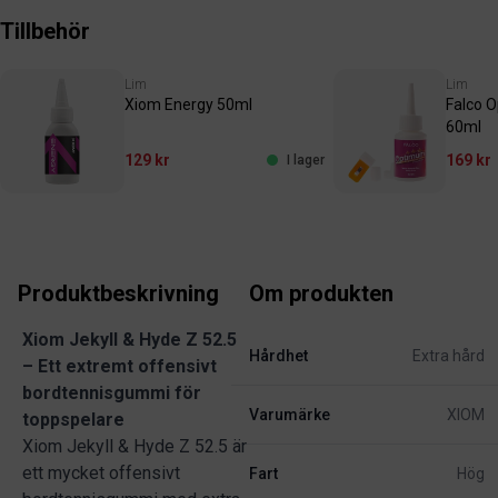
Tillbehör
Lim
Lim
Xiom Energy 50ml
Falco 
60ml
129 kr
169 kr
I lager
Produktbeskrivning
Om produkten
Xiom Jekyll & Hyde Z 52.5
Hårdhet
Extra hård
– Ett extremt offensivt
bordtennisgummi för
Varumärke
XIOM
toppspelare
Xiom Jekyll & Hyde Z 52.5 är
ett mycket offensivt
Fart
Hög