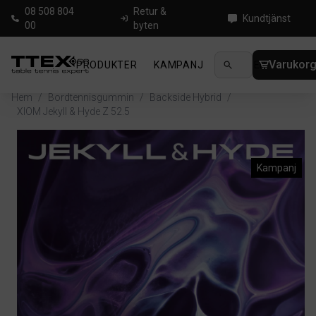
08 508 804
Retur &
Kundtjänst
00
byten
Varukor
PRODUKTER
KAMPANJ
NYHETER
GUIDE
Hem
/
Bordtennisgummin
/
Backside Hybrid
/
XIOM Jekyll & Hyde Z 52.5
Kampanj