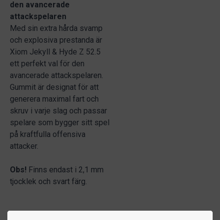
den avancerade
attackspelaren
Med sin extra hårda svamp
och explosiva prestanda är
Xiom Jekyll & Hyde Z 52.5
ett perfekt val för den
avancerade attackspelaren.
Gummit är designat för att
generera maximal fart och
skruv i varje slag och passar
spelare som bygger sitt spel
på kraftfulla offensiva
attacker.
Obs!
Finns endast i 2,1 mm
tjocklek och svart färg.