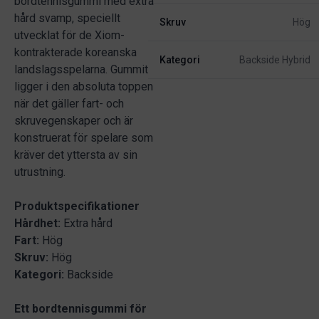
bordtennisgummi med extra
hård svamp, speciellt
Skruv
Hög
utvecklat för de Xiom-
kontrakterade koreanska
Kategori
Backside Hybrid
landslagsspelarna. Gummit
ligger i den absoluta toppen
när det gäller fart- och
skruvegenskaper och är
konstruerat för spelare som
kräver det yttersta av sin
utrustning.
Produktspecifikationer
Hårdhet:
Extra hård
Fart:
Hög
Skruv:
Hög
Kategori:
Backside
Ett bordtennisgummi för