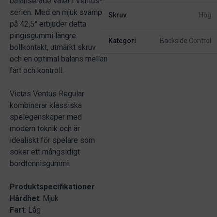
balanserade valet i Ventus-
serien. Med en mjuk svamp
Skruv
Hög
på 42,5° erbjuder detta
pingisgummi längre
Kategori
Backside Control
bollkontakt, utmärkt skruv
och en optimal balans mellan
fart och kontroll.
Victas Ventus Regular
kombinerar klassiska
spelegenskaper med
modern teknik och är
idealiskt för spelare som
söker ett mångsidigt
bordtennisgummi.
Produktspecifikationer
Hårdhet
: Mjuk
Fart
: Låg