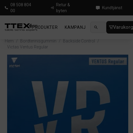
08 508 804
Retur &
Kundtjänst
00
byten
Varukor
PRODUKTER
KAMPANJ
NYHETER
GUIDE
Hem
/
Bordtennisgummin
/
Backside Control
/
Victas Ventus Regular