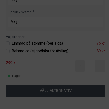
Tjocklek svamp
Välj tillbehör
Limmad på stomme (per sida)
75 kr
Behandlad (ej godkänt för tävling)
89 kr
299 kr
-
+
I lager
VÄLJ ALTERNATIV