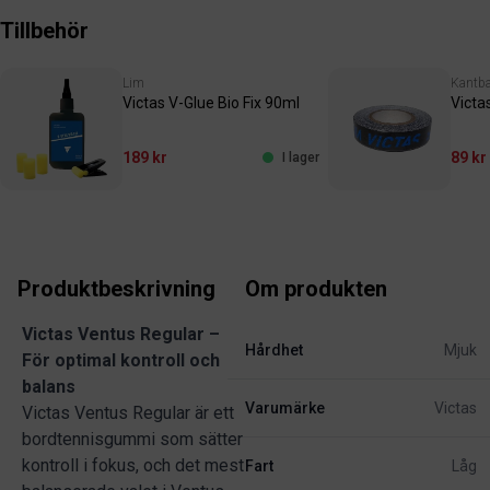
Tillbehör
Lim
Kantb
Victas V-Glue Bio Fix 90ml
Victa
189 kr
89 kr
I lager
Produktbeskrivning
Om produkten
Victas Ventus Regular –
Hårdhet
Mjuk
För optimal kontroll och
balans
Varumärke
Victas
Victas Ventus Regular är ett
bordtennisgummi som sätter
kontroll i fokus, och det mest
Fart
Låg