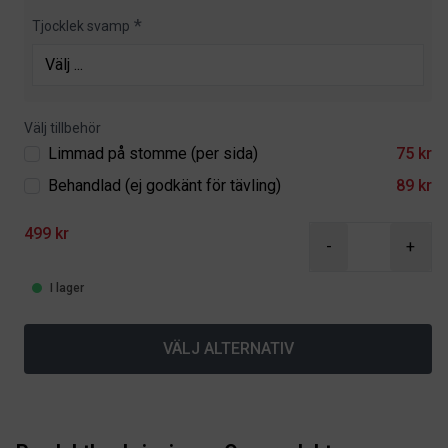
Tjocklek svamp
Välj tillbehör
Limmad på stomme (per sida)
75 kr
Behandlad (ej godkänt för tävling)
89 kr
499 kr
-
+
I lager
VÄLJ ALTERNATIV