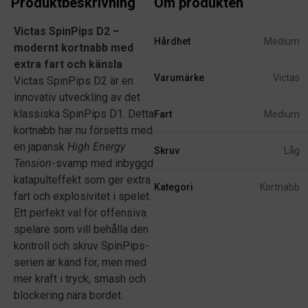
Produktbeskrivning
Om produkten
Victas SpinPips D2 –
Hårdhet
Medium
modernt kortnabb med
extra fart och känsla
Varumärke
Victas
Victas SpinPips D2 är en
innovativ utveckling av det
klassiska SpinPips D1. Detta
Fart
Medium
kortnabb har nu försetts med
en japansk
High Energy
Skruv
Låg
Tension
-svamp med inbyggd
katapulteffekt som ger extra
Kategori
Kortnabb
fart och explosivitet i spelet.
Ett perfekt val för offensiva
spelare som vill behålla den
kontroll och skruv SpinPips-
serien är känd för, men med
mer kraft i tryck, smash och
blockering nära bordet.