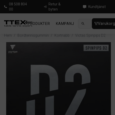
08 508 804
Retur &
Kundtjänst
00
byten
Varukor
PRODUKTER
KAMPANJ
NYHETER
GUIDE
Hem
/
Bordtennisgummin
/
Kortnabb
/
Victas Spinpips D2