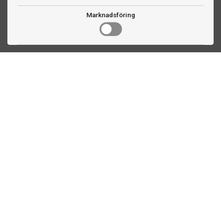
Marknadsföring
Kontakta oss
Fogdevägen 2
183 64 Täby
08 508 804 00
info@ttex.se
Kundservice
Om TTEX