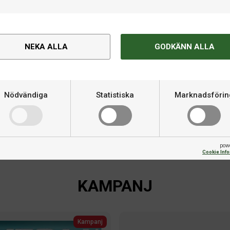
NEKA ALLA
GODKÄNN ALLA
VÄLJ RÄTT GUMMI
t spel.
Läs vår guide om hur du hittar rätt pingisgummi 
just dig.
Nödvändiga
Statistiska
Marknadsförin
SÅ LIMMAR DU DITT RACKET
Läs vår guide om hur du limmar ditt racket på egen hand.
pow
Cookie Inf
KAMPANJ
Kampanj