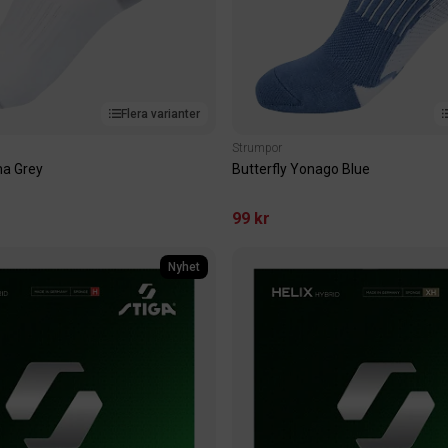
a träkänslan
Stommar 
Flera varianter
Strumpor
ma Grey
Butterfly Yonago Blue
99 kr
Nyhet