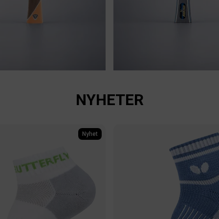
S
om utomhus
Nytt hybridgumm
NYHETER
Nyhet