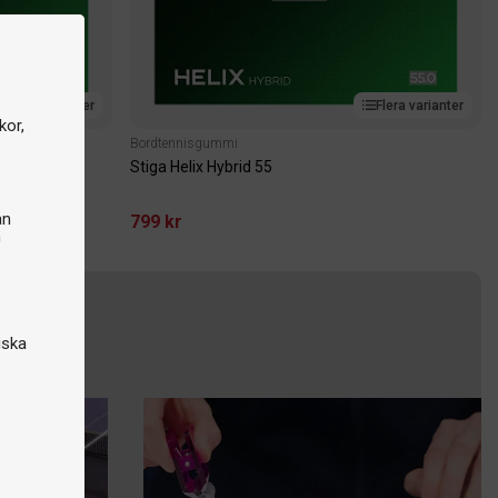
Flera varianter
Flera varianter
kor,
Bordtennisgummi
Stiga Helix Hybrid 55
an
799 kr
n
iska