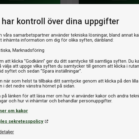
har kontroll över dina uppgifter
Flera varianter
h våra samarbetspartner använder tekniska lösningar, bland annat ka
tt inhämta information om dig för olika syften, däribland:
Bordtennisgummi
id H
Stiga Helix Hybrid XH
stiska
Marknadsföring
 att klicka ”Godkänn” ger du ditt samtycke till samtliga syften. Du k
799 kr
 välja att uppge vilka syften du samtycker till genom att klicka i ruta
id syftet och sedan ”Spara inställningar”.
n när som helst ta tillbaka ditt samtycke genom att klicka på den lilla
n i det nedre vänstra hörnet på sidan.
GUIDER
a på länken för att läsa mer om hur vi använder kakor och andra tekn
mer om kakor
les sekretesspolicy
detaljer