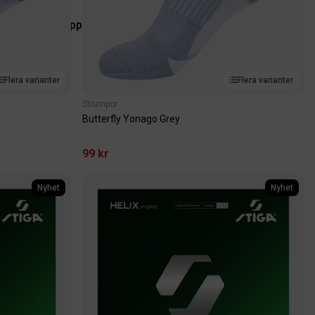
med carbon för ökad fart och stabilitet
Shoppa nu
Flera varianter
Flera varianter
Strumpor
Butterfly Yonago Grey
99 kr
Nyhet
Nyhet