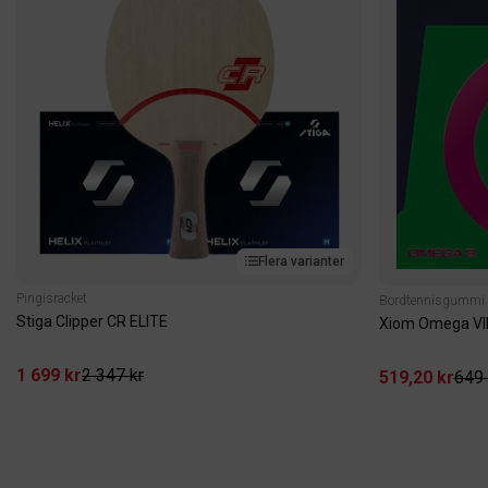
Flera varianter
Pingisracket
Bordtennisgummi
Stiga Clipper CR ELITE
Xiom Omega VIII
1 699 kr
2 347 kr
519,20 kr
649 