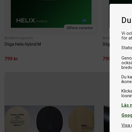
Du 
Flera varianter
Vi oc
för a
Bordtennisgummi
Bordtennisgummi
Stiga Helix Hybrid M
Stiga Helix Hybr
Stati
Genom
799 kr
799 kr
också
bredv
Du ka
ikone
Klick
Läs 
Goog
Visa 