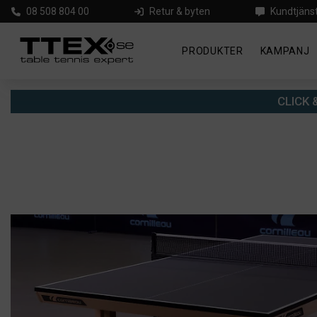
08 508 804 00
Retur & byten
Kundtjäns
PRODUKTER
KAMPANJ
CLICK &