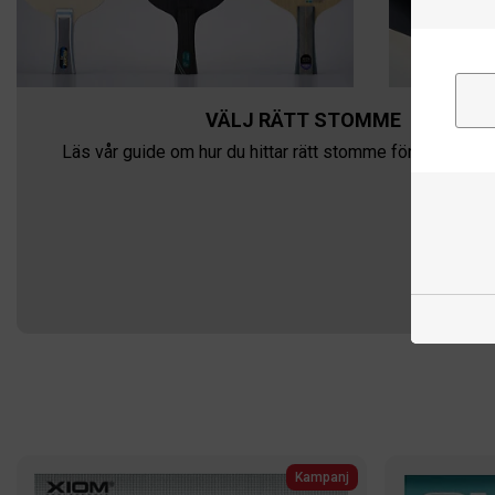
VÄLJ RÄTT STOMME
Läs vår guide om hur du hittar rätt stomme för dig och dit
Kampanj