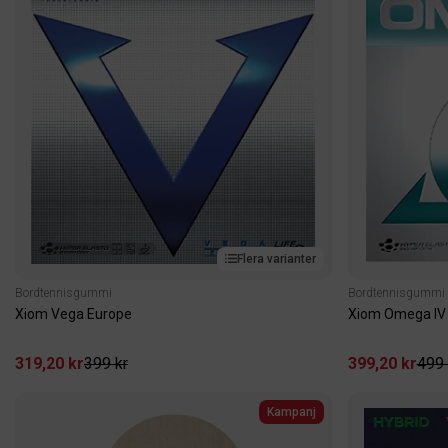
Flera varianter
Bordtennisgummi
Bordtennisgummi
Xiom Vega Europe
Xiom Omega IV 
319,20 kr
399 kr
399,20 kr
499 
Kampanj