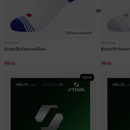
Stommar för spelare som föredrar den ren
Shoppa nu
Flera varianter
Strumpor
Strumpor
Butterfly Kanuma Blue
Butterfly Kanu
99 kr
99 kr
Nyhet