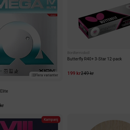
Bordtennisboll
Butterfly R40+ 3-Star 12-pack
199 kr
249 kr
Flera varianter
Elite
kr
Kampanj