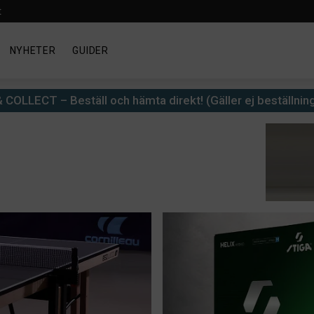
t
NYHETER
GUIDER
 COLLECT – Beställ och hämta direkt! (Gäller ej beställnin
20%
Shop
Just
till