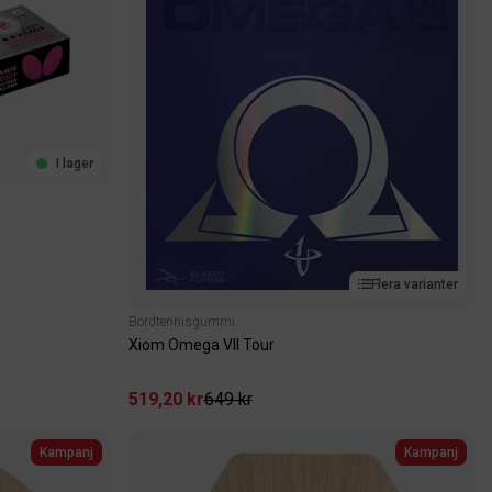
I lager
Flera varianter
Bordtennisgummi
Xiom Omega VII Tour
519,20 kr
649 kr
Kampanj
Kampanj