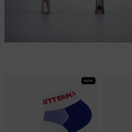
PINGISBORD
Pingisbord för alla miljöer - inomhus s
Shoppa nu
Nyhet
TRÄSTOMMAR