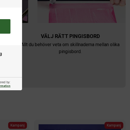
VÄLJ RÄTT PINGISBORD
för
Allt du behöver veta om skillnaderna mellan olika
pingisbord.
g
ered by:
ormation
Kampanj
Kampanj