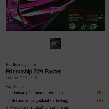
Bordtennisgummi
Friendship 729 Faster
Artikelnr. 9944-121-D
Product information
Välj tillbehör
Limmad på stomme (per sida)
75 kr
Behandlad (ej godkänt för tävling)
89 kr
Produkten har utgått ur sortimentet