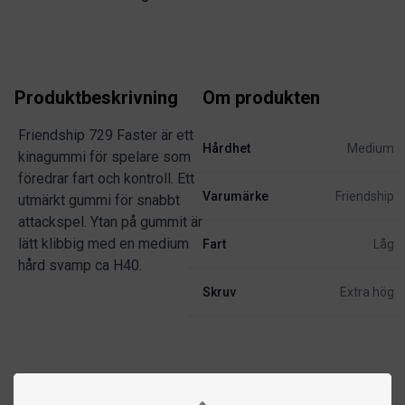
Produktbeskrivning
Om produkten
Friendship 729 Faster är ett
Hårdhet
Medium
kinagummi för spelare som
föredrar fart och kontroll. Ett
Varumärke
Friendship
utmärkt gummi för snabbt
attackspel. Ytan på gummit är
lätt klibbig med en medium
Fart
Låg
hård svamp ca H40.
Skruv
Extra hög