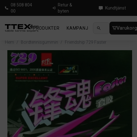
08 508 804
Retur &
Kundtjänst
00
byten
Varukor
PRODUKTER
KAMPANJ
NYHETER
GUIDE
Hem
/
Bordtennisgummin
/
Friendship 729 Faster