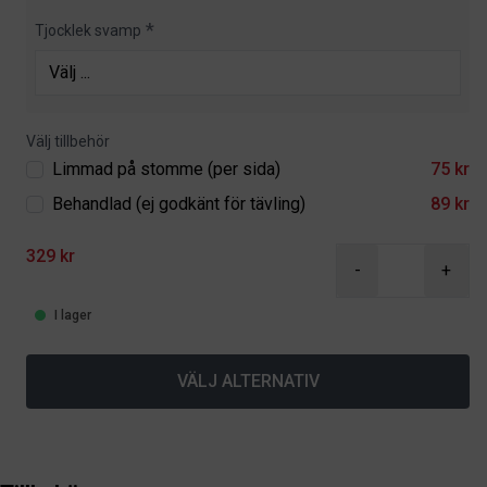
Tjocklek svamp
Välj tillbehör
Limmad på stomme (per sida)
75 kr
Behandlad (ej godkänt för tävling)
89 kr
329 kr
-
+
I lager
VÄLJ ALTERNATIV