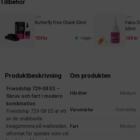
Tillbehör
Lim
Lim
Butterfly Free Chack 50ml
Falco 
60ml
159 kr
169 kr
I lager
Produktbeskrivning
Om produkten
Friendship 729-08 ES –
Hårdhet
Medium
Skruv och fart i modern
kombination
Varumärke
Friendship
Friendship 729-08 ES är ett
av de snabbaste
kinagummina på marknaden,
Fart
Medium
utformat för spelare som vill