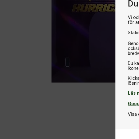
Du 
Vi oc
för a
Stati
Genom
också
bredv
Du ka
ikone
Klick
Läs 
Goog
Visa 