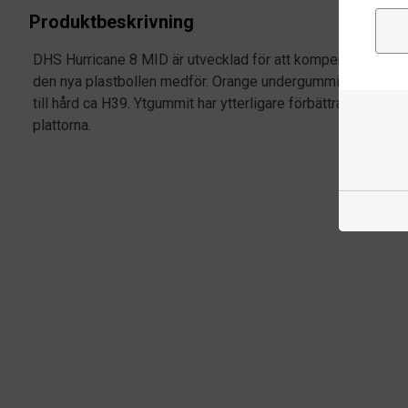
Produktbeskrivning
DHS Hurricane 8 MID är utvecklad för att kompensera mins
den nya plastbollen medför. Orange undergummi av typisk
till hård ca H39. Ytgummit har ytterligare förbättrat grepp 
plattorna.