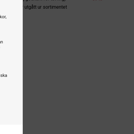
odukten har utgått ur sortimentet
kor,
an
n
iska