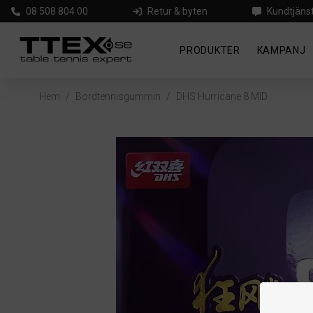
08 508 804 00
Retur & byten
Kundtjäns
PRODUKTER
KAMPANJ
Hem
/
Bordtennisgummin
/
DHS Hurricane 8 MID