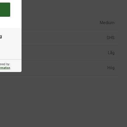
Medium
g
DHS
Låg
ered by:
Hög
ormation