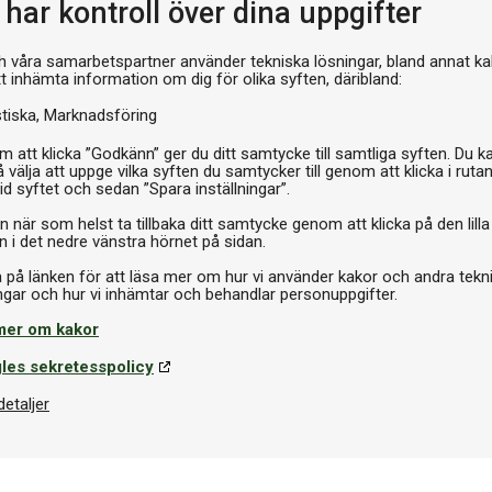
har kontroll över dina uppgifter
Pr
h våra samarbetspartner använder tekniska lösningar, bland annat ka
tt inhämta information om dig för olika syften, däribland:
stiska
Marknadsföring
 att klicka ”Godkänn” ger du ditt samtycke till samtliga syften. Du k
 välja att uppge vilka syften du samtycker till genom att klicka i ruta
id syftet och sedan ”Spara inställningar”.
n när som helst ta tillbaka ditt samtycke genom att klicka på den lilla
n i det nedre vänstra hörnet på sidan.
a på länken för att läsa mer om hur vi använder kakor och andra tekn
mer om kakor
les sekretesspolicy
detaljer