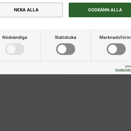
Om produkten
NEKA ALLA
GODKÄNN ALLA
kningen i fart och skruv som
Hårdhet
 DHS-snitt. MID innebär medium
jämfört med NEO Hurricane-
Nödvändiga
Statistiska
Marknadsförin
Varumärke
Fart
pow
Skruv
Cookie Inf