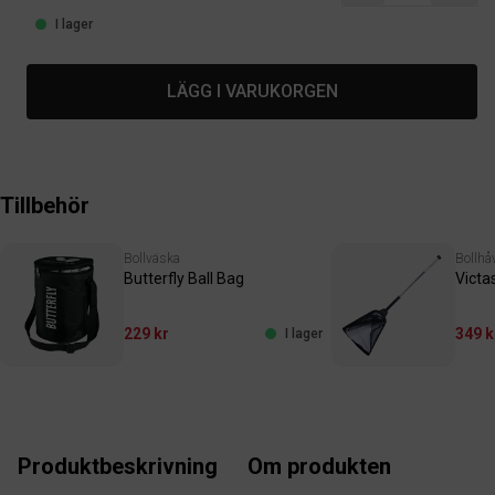
I lager
LÄGG I VARUKORGEN
Tillbehör
Bollväska
Bollhå
Butterfly Ball Bag
Victas
229 kr
349 k
I lager
Produktbeskrivning
Om produkten