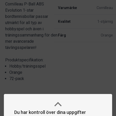
Cornilleau P-Ball ABS
Varumärke
Cornilleau
Evolution 1-star
bordtennisbollar passar
Kvalitet
1-stjärnig
utmärkt för all typ av
hobbyspel och även i
träningssammanhang för den
Färg
Orange
mer avancerade
tävlingsspelaren!
Produktspecifikation:
Hobby/träningsspel
Orange
72-pack
Du har kontroll över dina uppgifter