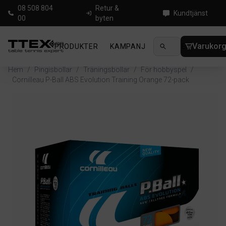
08 508 804
Retur &
Kundtjänst
00
byten
Varukor
PRODUKTER
KAMPANJ
NYHETER
GUIDE
Hem
/
Pingisbollar
/
Träningsbollar
/
För hobbyspel
/
Cornilleau P-Ball ABS Evolution Training Orange 72-pack