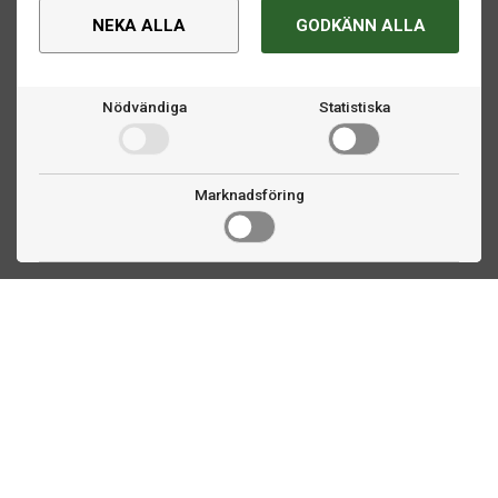
NEKA ALLA
GODKÄNN ALLA
Nödvändiga
Statistiska
Marknadsföring
Kontakta oss
Fogdevägen 2
183 64 Täby
08 508 804 00