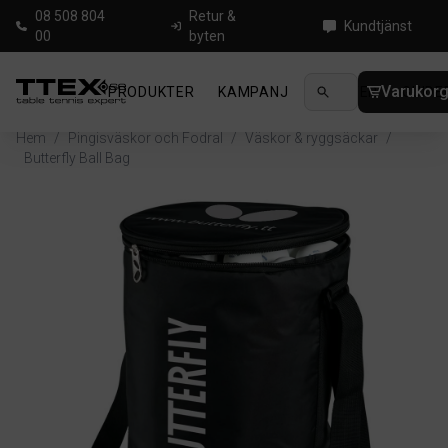
08 508 804
Retur &
Kundtjänst
00
byten
Varukor
PRODUKTER
KAMPANJ
NYHETER
GUIDE
Hem
/
Pingisväskor och Fodral
/
Väskor & ryggsäckar
/
Butterfly Ball Bag