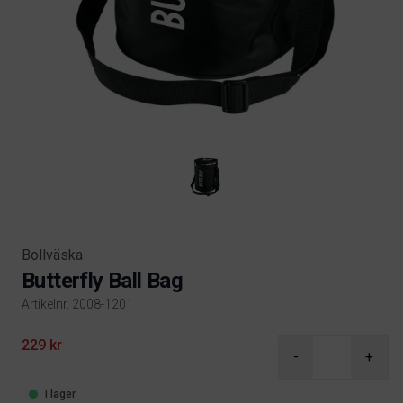
Bollväska
Butterfly Ball Bag
Artikelnr. 2008-1201
Product information
229 kr
-
+
I lager