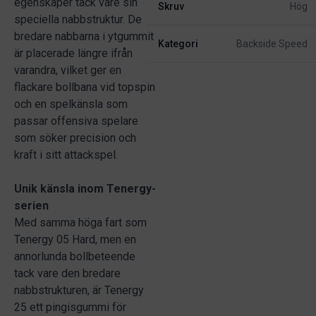
egenskaper tack vare sin
Skruv
Hög
speciella nabbstruktur. De
bredare nabbarna i ytgummit
Kategori
Backside Speed
är placerade längre ifrån
varandra, vilket ger en
flackare bollbana vid topspin
och en spelkänsla som
passar offensiva spelare
som söker precision och
kraft i sitt attackspel.
Unik känsla inom Tenergy-
serien
Med samma höga fart som
Tenergy 05 Hard, men en
annorlunda bollbeteende
tack vare den bredare
nabbstrukturen, är Tenergy
25 ett pingisgummi för