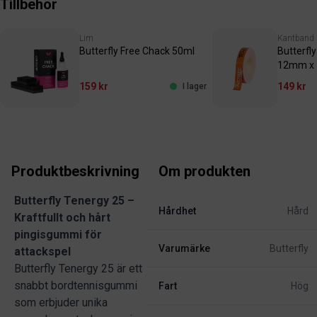
Tillbehör
Lim
Kantband
Butterfly Free Chack 50ml
Butterfl
12mm x
159 kr
149 kr
I lager
Produktbeskrivning
Om produkten
Butterfly Tenergy 25 –
Hårdhet
Hård
Kraftfullt och hårt
pingisgummi för
Varumärke
Butterfly
attackspel
Butterfly Tenergy 25 är ett
snabbt bordtennisgummi
Fart
Hög
som erbjuder unika