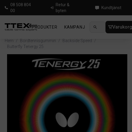
08 508 804
Retur &
Kundtjänst
00
byten
Varukor
PRODUKTER
KAMPANJ
NYHETER
GUIDE
Hem
/
Bordtennisgummin
/
Backside Speed
/
Butterfly Tenergy 25