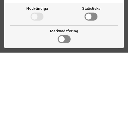
Nödvändiga
Statistiska
Marknadsföring
Kontakta oss
Fogdevägen 2
183 64 Täby
08 508 804 00
info@ttex.se