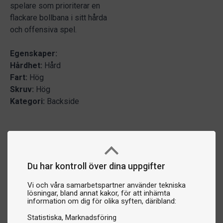
spelare som prioriterar en
flackare bollbana i sitt hårda
och offensiva spel.
Egenskaper:
Hårdhet:
Hård
Fart:
Hög
Skruv:
Hög
Kategori:
Backside
Du har kontroll över dina uppgifter
Vi och våra samarbetspartner använder tekniska
lösningar, bland annat kakor, för att inhämta
information om dig för olika syften, däribland:
Statistiska
Marknadsföring