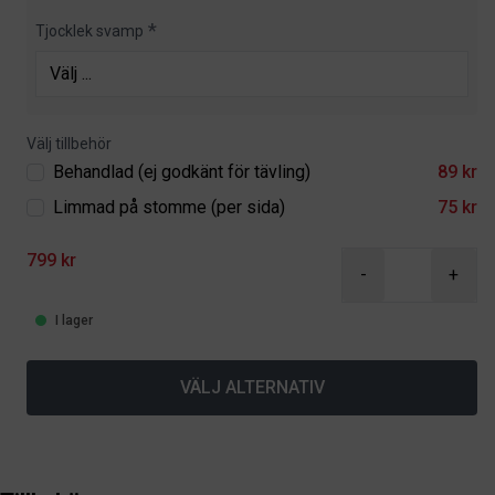
Tjocklek svamp
Välj tillbehör
Behandlad (ej godkänt för tävling)
89 kr
Limmad på stomme (per sida)
75 kr
799 kr
-
+
I lager
VÄLJ ALTERNATIV