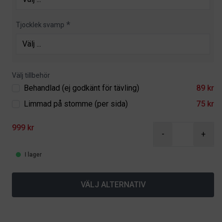
Tjocklek svamp
Välj tillbehör
Behandlad (ej godkänt för tävling)
89 kr
Limmad på stomme (per sida)
75 kr
999 kr
-
+
I lager
VÄLJ ALTERNATIV