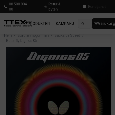
08 508 804
Retur &
Kundtjänst
00
byten
Varukor
PRODUKTER
KAMPANJ
NYHETER
GUIDE
Hem
/
Bordtennisgummin
/
Backside Speed
/
Butterfly Dignics 05