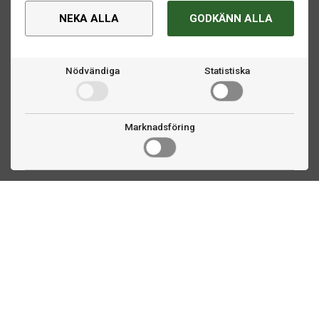
NEKA ALLA
GODKÄNN ALLA
Nödvändiga
Statistiska
Marknadsföring
Kontakta oss
Fogdevägen 2
183 64 Täby
08 508 804 00