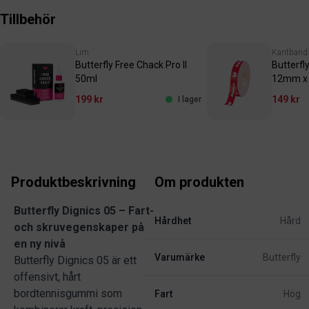
Tillbehör
Lim
Kantband
Butterfly Free Chack Pro II
Butterfl
50ml
12mm x
199 kr
149 kr
I lager
Produktbeskrivning
Om produkten
Butterfly Dignics 05 – Fart-
Hårdhet
Hård
och skruvegenskaper på
en ny nivå
Varumärke
Butterfly
Butterfly Dignics 05 är ett
offensivt, hårt
bordtennisgummi som
Fart
Hög