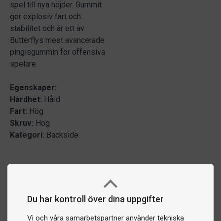
spel till nya höjder. Gummit
ger explosiv fart och
stabilitet och är ett av
Butterflys mest avancerade
pingisgummin för offensiva
spelare.
Egenskaper:
Hårdhet:
Hård
Fart:
Hög
Skruv:
Hög
Kategori:
Backside
Du har kontroll över dina uppgifter
Vi och våra samarbetspartner använder tekniska