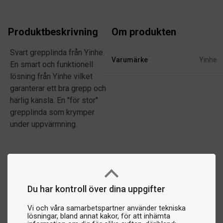
Produktbeskrivning
Om produkten
Svart grepplinda från Yinhe.
Varumärke
Yinhe
En smart och funktionell
lösning från Yinhe vilket
garanterar ett bra grepp och
härlig känsla. En "för stor"
grepplinda som krymper
under uppvärmning.
Du har kontroll över dina uppgifter
Vi och våra samarbetspartner använder tekniska
lösningar, bland annat kakor, för att inhämta