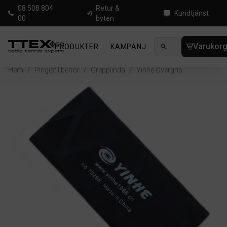
08 508 804
Retur &
Kundtjänst
00
byten
Varukor
PRODUKTER
KAMPANJ
NYHETER
GUIDE
Hem
/
Pingistillbehör
/
Grepplinda
/
Yinhe Overgrip