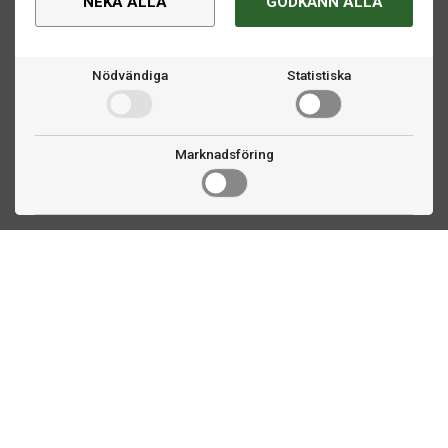
NEKA ALLA
GODKÄNN ALLA
Nödvändiga
Statistiska
Marknadsföring
Kontakta oss
Fogdevägen 2
183 64 Täby
08 508 804 00
info@ttex.se