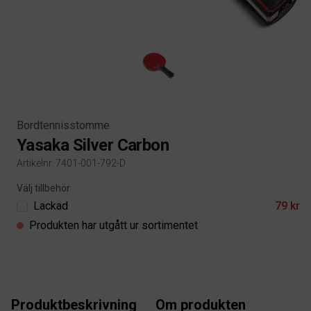
Bordtennisstomme
Yasaka Silver Carbon
Artikelnr. 7401-001-792-D
Product information
Välj tillbehör
Lackad
79 kr
Produkten har utgått ur sortimentet
Produktbeskrivning
Om produkten