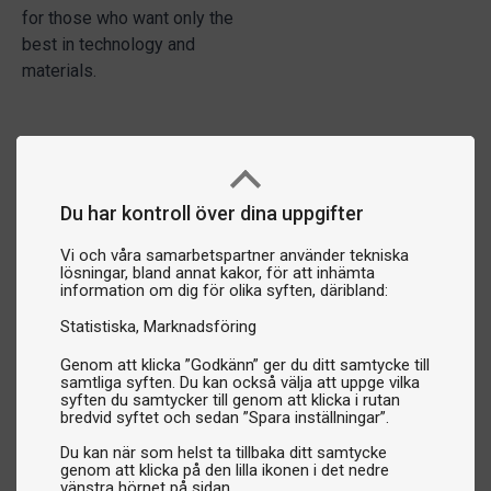
for those who want only the
best in technology and
materials.
Du har kontroll över dina uppgifter
Vi och våra samarbetspartner använder tekniska
lösningar, bland annat kakor, för att inhämta
information om dig för olika syften, däribland:
Statistiska
Marknadsföring
Genom att klicka ”Godkänn” ger du ditt samtycke till
samtliga syften. Du kan också välja att uppge vilka
syften du samtycker till genom att klicka i rutan
bredvid syftet och sedan ”Spara inställningar”.
Du kan när som helst ta tillbaka ditt samtycke
genom att klicka på den lilla ikonen i det nedre
vänstra hörnet på sidan.