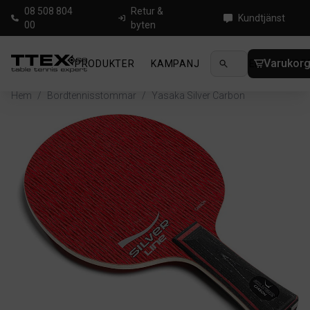
08 508 804
Retur &
Kundtjänst
00
byten
Varukor
PRODUKTER
KAMPANJ
NYHETER
GUIDE
Hem
/
Bordtennisstommar
/
Yasaka Silver Carbon