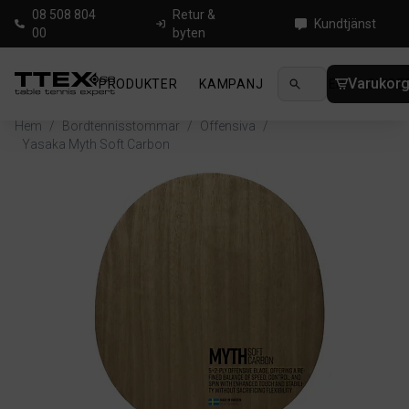
08 508 804
Retur &
Kundtjänst
00
byten
Varukor
PRODUKTER
KAMPANJ
NYHETER
GUIDE
Hem
/
Bordtennisstommar
/
Offensiva
/
Yasaka Myth Soft Carbon