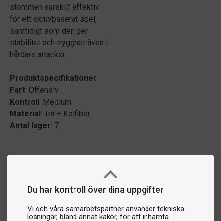
stommen särskilt effektiv
för ett skruvbaserat spel,
samtidigt som den ger
stabilitet och trygghet även i
hårdare attacker.
Produktspecifikationer
Fart
: Offensiv
Kontroll
: Medium
Material
: Trä + Kolfiber
Antal lager
: 7
Du har kontroll över dina uppgifter
Vi och våra samarbetspartner använder tekniska
lösningar, bland annat kakor, för att inhämta