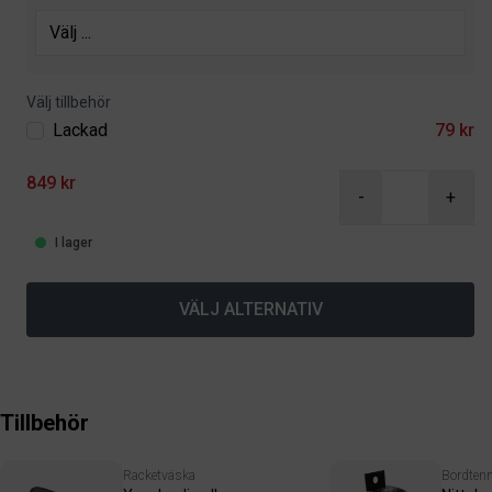
Välj tillbehör
Lackad
79 kr
849 kr
-
+
I lager
VÄLJ ALTERNATIV
Tillbehör
Racketväska
Bordtenn