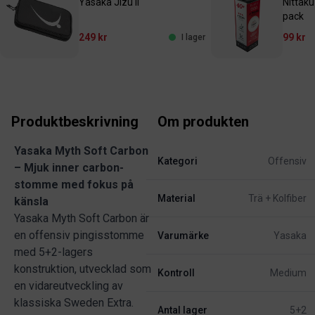
Yasaka Jizu II
Nittak
pack
249 kr
99 kr
I lager
Produktbeskrivning
Om produkten
Yasaka Myth Soft Carbon
Kategori
Offensiv
– Mjuk inner carbon-
stomme med fokus på
Material
Trä + Kolfiber
känsla
Yasaka Myth Soft Carbon är
en offensiv pingisstomme
Varumärke
Yasaka
med 5+2-lagers
konstruktion, utvecklad som
Kontroll
Medium
en vidareutveckling av
klassiska Sweden Extra.
Antal lager
5+2