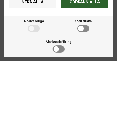
NEKA ALLA
GODKÄNN ALLA
Nödvändiga
Statistiska
Marknadsföring
Kontakta oss
Fogdevägen 2
183 64 Täby
08 508 804 00