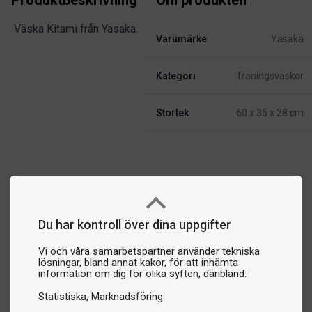
Produktbeskrivning
Om produkten
Väska Kitami från Yasaka.
Varumärke
Yasaka
Kategori
Träningsväskor
Storlek
60 x 35 x 28 cm
Du har kontroll över dina uppgifter
Vi och våra samarbetspartner använder tekniska
lösningar, bland annat kakor, för att inhämta
information om dig för olika syften, däribland:
Statistiska
Marknadsföring