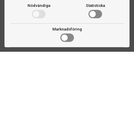
Nödvändiga
Statistiska
Marknadsföring
Kontakta oss
Fogdevägen 2
183 64 Täby
08 508 804 00
info@ttex.se
Kundservice