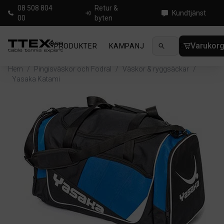
08 508 804
Retur &
Kundtjänst
00
byten
Varukor
PRODUKTER
KAMPANJ
NYHETER
GUIDE
Hem
/
Pingisväskor och Fodral
/
Väskor & ryggsäckar
/
Yasaka Katami