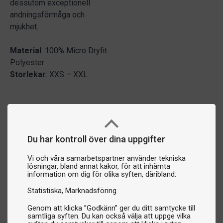
dessutom exceptionell
andningsförmåga och
mjukhet.
Material
: 100% Micro Dryfit
Polyester
Storlekar
: XXS – XXL
Du har kontroll över dina uppgifter
Vi och våra samarbetspartner använder tekniska
lösningar, bland annat kakor, för att inhämta
information om dig för olika syften, däribland:
Statistiska
Marknadsföring
Genom att klicka ”Godkänn” ger du ditt samtycke till
samtliga syften. Du kan också välja att uppge vilka