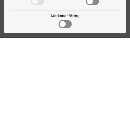
Marknadsföring
Kontakta oss
Fogdevägen 2
183 64 Täby
08 508 804 00
info@ttex.se
Kundservice
Om TTEX