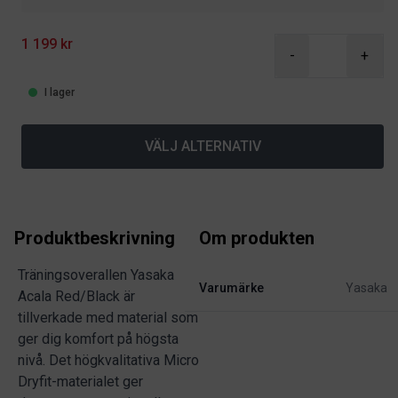
1 199 kr
-
+
I lager
VÄLJ ALTERNATIV
Produktbeskrivning
Om produkten
Träningsoverallen Yasaka
Varumärke
Yasaka
Acala Red/Black är
tillverkade med material som
ger dig komfort på högsta
nivå. Det högkvalitativa Micro
Dryfit-materialet ger