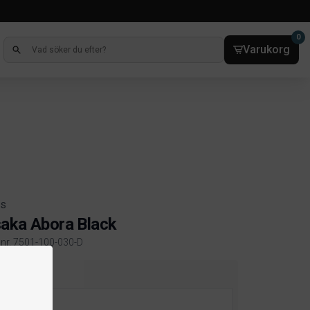
0
Varukorg
ts
aka Abora Black
elnr. 7501-100-030-D
ct information
storlek