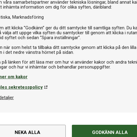
h våra samarbetspartner använder tekniska lösningar, bland annat ka
tt inhämta information om dig för olika syften, däribland:
stiska
Marknadsföring
379 
 att klicka ”Godkänn” ger du ditt samtycke till samtliga syften. Du k
 välja att uppge vilka syften du samtycker till genom att klicka i ruta
I 
id syftet och sedan ”Spara inställningar”.
n när som helst ta tillbaka ditt samtycke genom att klicka på den lilla
n i det nedre vänstra hörnet på sidan.
a på länken för att läsa mer om hur vi använder kakor och andra tekn
mer om kakor
les sekretesspolicy
detaljer
NEKA ALLA
GODKÄNN ALLA