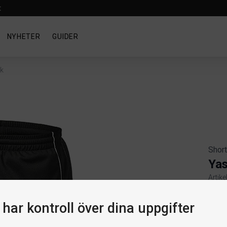
t
NYHETER
GUIDER
k
Shor
Yas
Artik
Produ
Välj 
har kontroll över dina uppgifter