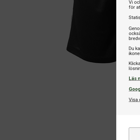
Vi oc
för a
Stati
Genom
också
bredv
Du ka
ikone
Klick
Läs 
Goog
Visa 