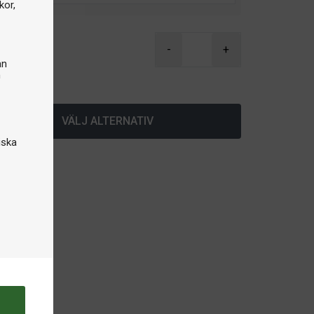
kor,
kr
-
+
an
n
lager
VÄLJ ALTERNATIV
iska