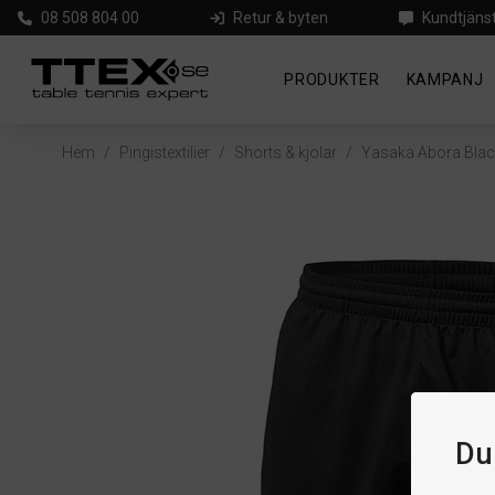
08 508 804 00
Retur & byten
Kundtjäns
PRODUKTER
KAMPANJ
Hem
/
Pingistextilier
/
Shorts & kjolar
/
Yasaka Abora Blac
Du 