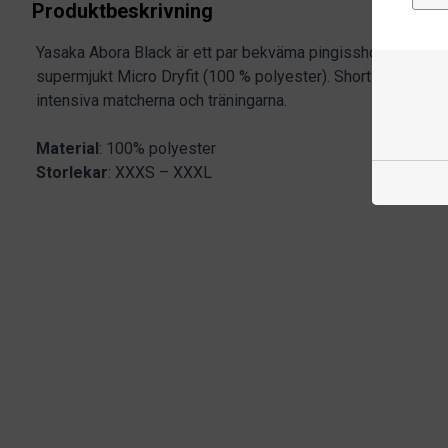
Produktbeskrivning
Yasaka Abora Black är ett par bekväma pingisshorts tillverka
supermjukt Micro Dryfit (100 % polyester). Shortsen håller 
intensiva matcherna och träningarna.
Material
: 100% polyester
Storlekar
: XXXS – XXXL