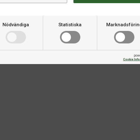
Om produkten
de av ett lättviktigt och
Varumärke
dig sval och rörlig under de mest
Nödvändiga
Statistiska
Marknadsförin
pow
Cookie Inf