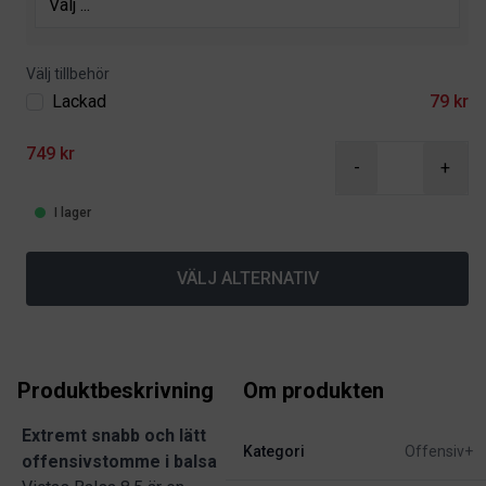
Välj tillbehör
Lackad
79 kr
749 kr
-
+
I lager
VÄLJ ALTERNATIV
Produktbeskrivning
Om produkten
Extremt snabb och lätt
Kategori
Offensiv+
offensivstomme i balsa