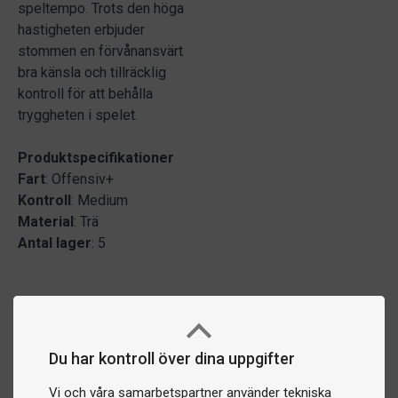
speltempo. Trots den höga
hastigheten erbjuder
stommen en förvånansvärt
bra känsla och tillräcklig
kontroll för att behålla
tryggheten i spelet.
Produktspecifikationer
Fart
: Offensiv+
Kontroll
: Medium
Material
: Trä
Antal lager
: 5
Du har kontroll över dina uppgifter
Vi och våra samarbetspartner använder tekniska