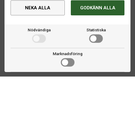
NEKA ALLA
GODKÄNN ALLA
Nödvändiga
Statistiska
Marknadsföring
Kontakta oss
Fogdevägen 2
183 64 Täby
08 508 804 00