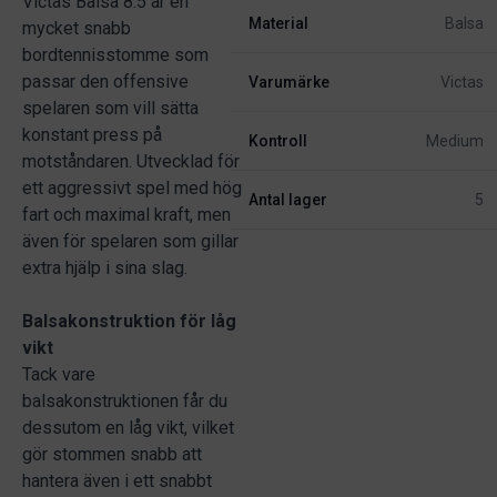
Victas Balsa 8.5 är en
Material
Balsa
mycket snabb
bordtennisstomme som
passar den offensive
Varumärke
Victas
spelaren som vill sätta
konstant press på
Kontroll
Medium
motståndaren. Utvecklad för
ett aggressivt spel med hög
Antal lager
5
fart och maximal kraft, men
även för spelaren som gillar
extra hjälp i sina slag.
Balsakonstruktion för låg
vikt
Tack vare
balsakonstruktionen får du
dessutom en låg vikt, vilket
gör stommen snabb att
hantera även i ett snabbt