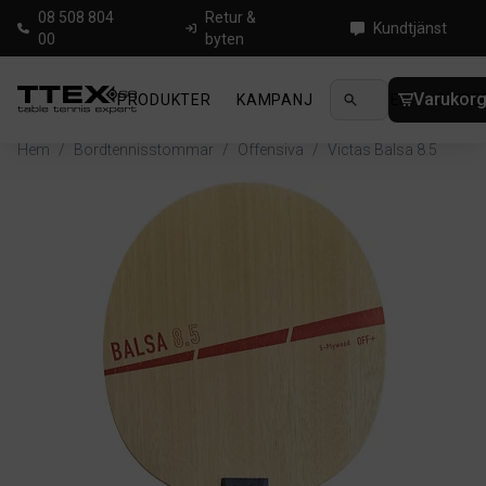
08 508 804
Retur &
Kundtjänst
00
byten
Varukor
PRODUKTER
KAMPANJ
NYHETER
GUIDE
Hem
/
Bordtennisstommar
/
Offensiva
/
Victas Balsa 8.5