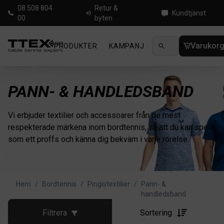
08 508 804
Retur &
Kundtjänst
00
byten
Varukor
PRODUKTER
KAMPANJ
NYHETER
GUIDE
PANN- & HANDLEDSBAND
Vi erbjuder textilier och accessoarer från de mest
respekterade märkena inom bordtennis, så att du kan spela
som ett proffs och känna dig bekväm i varje rörelse.
Hem
/
Bordtennis
/
Pingistextilier
/
Pann- &
handledsband
Filtrera
Sortering