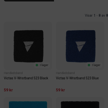
Visar
1
-
8
av
8
I lager
I lager
Handledsband
Handledsband
Victas V-Wristband 523 Black
Victas V-Wristband 523 Blue
59 kr
59 kr