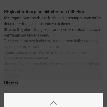
Högkvalitativa pingiskläder och tillbehör
Strumpor
: Komfortabla och slitstarka strumpor som håller
dina fötter torra under intensiva matcher.
Shorts & kjolar
: Designade för maximal rörelsefrihet och
bekvämlighet under spelet.
T-shirts
: Lätta och funktionella tröjor som håller dig sval,
även under de tuffaste matcherna.
Träningsoveraller
: Perfekta för uppvärmning och
avkoppling mellan matcher.
Jackor
: Skyddar mot kyla och ger en stilren look både på
och utanför planen.
Handdukar
: Absorberande och praktiska för att snabbt
torka svett under spelet.
Läs mer
Pann- & handledsband
: Funktionella accessoarer som
hjälper dig att hålla fokus och undvika svett i ögonen.
Kombinera stil och funktion