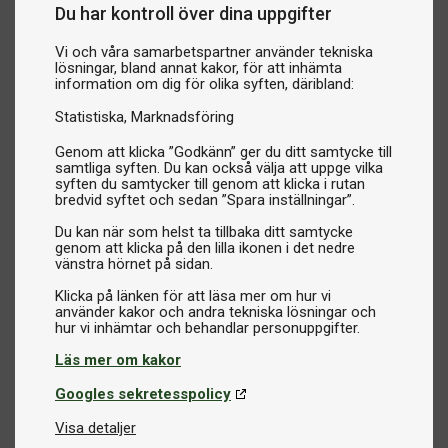
Du har kontroll över dina uppgifter
Alla våra pingistextilier är noggrant utvalda för att ge dig
hög kvalitet och optimal prestanda. Med material som
Vi och våra samarbetspartner använder tekniska
andas, flexibla passformer och slitstark design är våra
lösningar, bland annat kakor, för att inhämta
information om dig för olika syften, däribland:
produkter perfekta för både träning och tävling.
Statistiska
Marknadsföring
Pingistextilier från ledande varumärken
Genom att klicka ”Godkänn” ger du ditt samtycke till
samtliga syften. Du kan också välja att uppge vilka
Vi erbjuder textilier och accessoarer från de mest
syften du samtycker till genom att klicka i rutan
respekterade märkena inom bordtennis, så att du kan spela
bredvid syftet och sedan ”Spara inställningar”.
som ett proffs och känna dig bekväm i varje rörelse.
Du kan när som helst ta tillbaka ditt samtycke
genom att klicka på den lilla ikonen i det nedre
vänstra hörnet på sidan.
Hitta rätt textilier för ditt spel
Klicka på länken för att läsa mer om hur vi
Utforska vårt sortiment av pingistextilier och hitta allt du
använder kakor och andra tekniska lösningar och
behöver för att lyfta din spelupplevelse – från topp till tå!
Med rätt kläder och accessoarer är du alltid redo att
Läs mer om kakor
prestera på topp, både på träning och tävling.
Googles sekretesspolicy
Visa detaljer