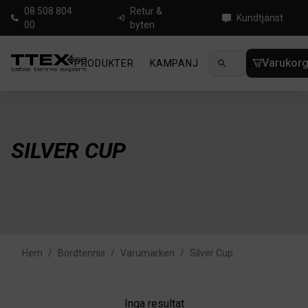
08 508 804
Retur &
Kundtjänst
00
byten
Varukor
PRODUKTER
KAMPANJ
NYHETER
GUIDE
SILVER CUP
Hem
/
Bordtennis
/
Varumärken
/
Silver Cup
Inga resultat