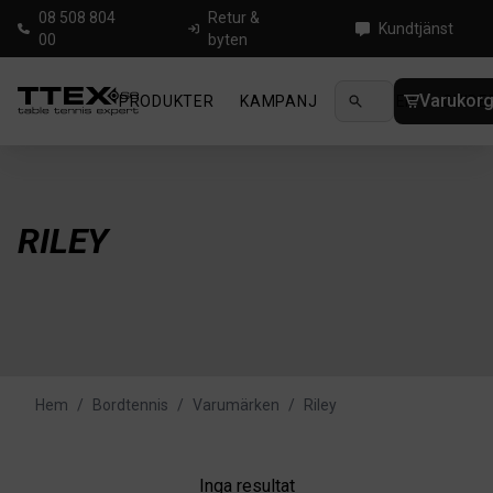
08 508 804
Retur &
Kundtjänst
00
byten
Varukor
PRODUKTER
KAMPANJ
NYHETER
GUIDE
RILEY
Hem
/
Bordtennis
/
Varumärken
/
Riley
Inga resultat