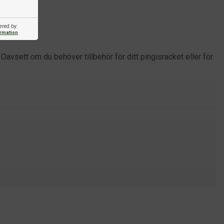
ered by:
ormation
Oavsett om du behöver tillbehör för ditt pingisracket eller för