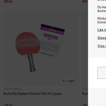
69 kr
29 kr
Du ka
ikone
Klick
Läs 
Goog
Visa 
I lager
Gummiskydd
Gummiskydd
Butterfly Rubber Protect Film IV 2-pack
Butterfly Rubber
79 kr
79 kr