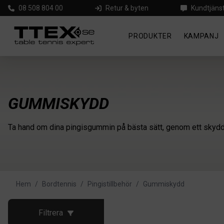
08 508 804 00
Retur & byten
Kundtjäns
PRODUKTER
KAMPANJ
GUMMISKYDD
Ta hand om dina pingisgummin på bästa sätt, genom ett skydd 
Hem
/
Bordtennis
/
Pingistillbehör
/
Gummiskydd
Filtrera