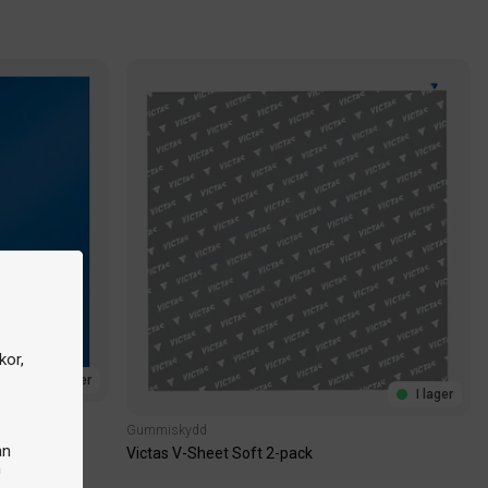
kor,
I lager
I lager
Gummiskydd
an
Victas V-Sheet Soft 2-pack
n