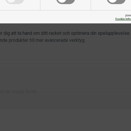
pow
Cookie Inf
 dig att ta hand om ditt racket och optimera din spelupplevelse. 
ande produkter till mer avancerade verktyg.
et en snygg finish.
plats.
age när det inte används.