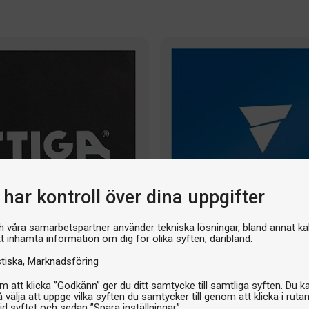
har kontroll över dina uppgifter
h våra samarbetspartner använder tekniska lösningar, bland annat ka
tt inhämta information om dig för olika syften, däribland:
I lager
stiska
Marknadsföring
Gummiskydd
Victas V-Sheet 2-pack
otector Single Pack
 att klicka ”Godkänn” ger du ditt samtycke till samtliga syften. Du k
 välja att uppge vilka syften du samtycker till genom att klicka i ruta
id syftet och sedan ”Spara inställningar”.