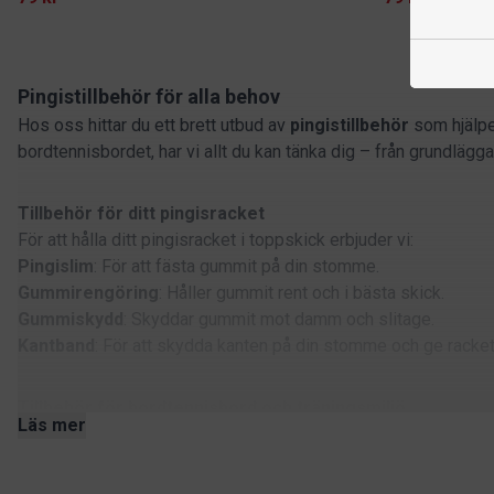
Pingistillbehör för alla behov
Hos oss hittar du ett brett utbud av
pingistillbehör
som hjälper
bordtennisbordet, har vi allt du kan tänka dig – från grundlägg
Tillbehör för ditt pingisracket
För att hålla ditt pingisracket i toppskick erbjuder vi:
Pingislim
: För att fästa gummit på din stomme.
Gummirengöring
: Håller gummit rent och i bästa skick.
Gummiskydd
: Skyddar gummit mot damm och slitage.
Kantband
: För att skydda kanten på din stomme och ge racket
Tillbehör för bordtennisbord och träningsmiljö
Läs mer
Vi har även tillbehör som underlättar träning och tävling:
Barriärer
: För att avgränsa spelområdet och hålla bollarna på 
Bordsöverdrag
: Skyddar ditt bord från damm, smuts och slit