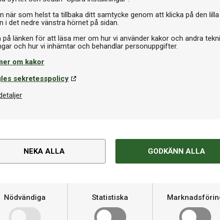
69 kr
n när som helst ta tillbaka ditt samtycke genom att klicka på den lilla
n i det nedre vänstra hörnet på sidan.
a på länken för att läsa mer om hur vi använder kakor och andra tekn
mer om kakor
les sekretesspolicy
detaljer
NEKA ALLA
GODKÄNN ALLA
I lager
 Protect Film IV (Sticky) 2 Pack
Nödvändiga
Statistiska
Marknadsförin