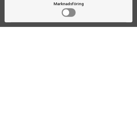
Marknadsföring
Kontakta oss
Fogdevägen 2
183 64 Täby
08 508 804 00
info@ttex.se
Kundservice
Om TTEX
Kontaktinformation