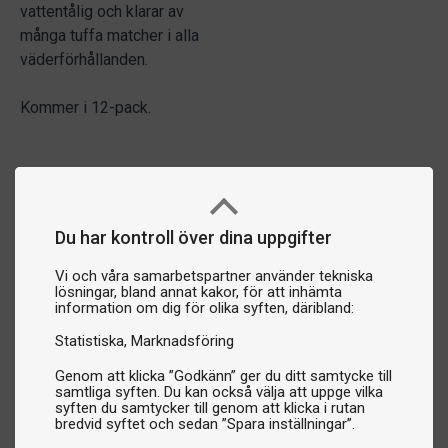
vattentålig och klarar av
många tuffa matcher i alla
väderförhållanden.
Kommer i 12-pack.
Du har kontroll över dina uppgifter
Vi och våra samarbetspartner använder tekniska
lösningar, bland annat kakor, för att inhämta
information om dig för olika syften, däribland:
Statistiska
Marknadsföring
Genom att klicka ”Godkänn” ger du ditt samtycke till
samtliga syften. Du kan också välja att uppge vilka
syften du samtycker till genom att klicka i rutan
bredvid syftet och sedan ”Spara inställningar”.