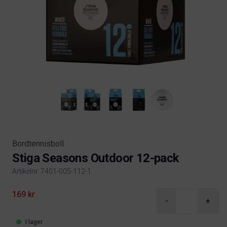
Bordtennisboll
Stiga Seasons Outdoor 12-pack
Artikelnr. 7401-005-112-1
Product information
169 kr
-
+
I lager