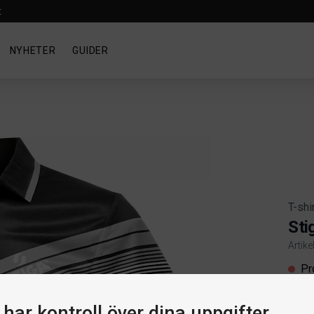
t
NYHETER
GUIDER
T-shi
Sti
Artik
Produ
Pr
har kontroll över dina uppgifter