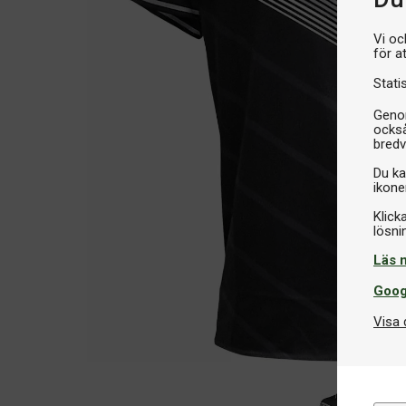
Vi oc
för a
Stati
Genom
också
bredv
Du ka
ikone
Klick
Läs 
Goog
Visa 