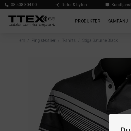
08 508 804 00
Retur & byten
Kundtjäns
PRODUKTER
KAMPANJ
Hem
/
Pingistextilier
/
T-shirts
/
Stiga Saturne Black
Du 