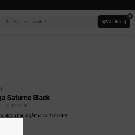
0
Varukorg
rt
ga Saturne Black
elnr. 2407-421-D
ct information
odukten har utgått ur sortimentet