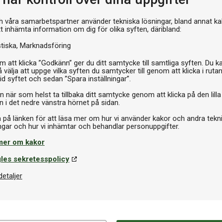
h våra samarbetspartner använder tekniska lösningar, bland annat ka
tt inhämta information om dig för olika syften, däribland:
stiska
Marknadsföring
 att klicka ”Godkänn” ger du ditt samtycke till samtliga syften. Du k
 välja att uppge vilka syften du samtycker till genom att klicka i ruta
id syftet och sedan ”Spara inställningar”.
n när som helst ta tillbaka ditt samtycke genom att klicka på den lilla
n i det nedre vänstra hörnet på sidan.
a på länken för att läsa mer om hur vi använder kakor och andra tekn
mer om kakor
les sekretesspolicy
detaljer