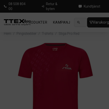
08 508 804
Retur &
Kundtjänst
00
byten
Varukor
PRODUKTER
KAMPANJ
NYHETER
GUIDE
Hem
/
Pingistextilier
/
T-shirts
/
Stiga Pro Red