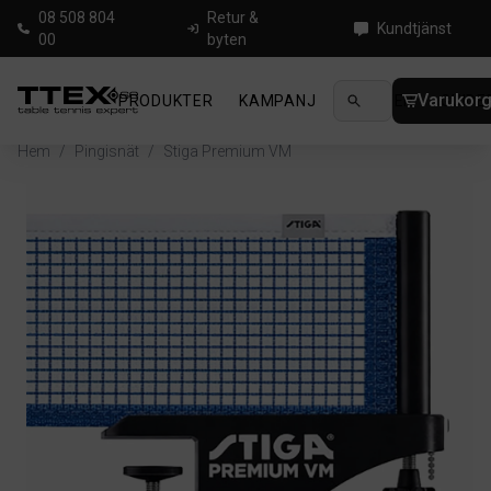
08 508 804
Retur &
Kundtjänst
00
byten
Varukor
PRODUKTER
KAMPANJ
NYHETER
GUIDE
Hem
/
Pingisnät
/
Stiga Premium VM