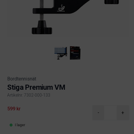
Bordtennisnät
Stiga Premium VM
Artikelnr. 7302-000-133
Product information
599 kr
-
+
I lager