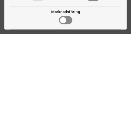
Marknadsföring
Kontakta oss
Fogdevägen 2
183 64 Täby
08 508 804 00
info@ttex.se
Kundservice
Om TTEX