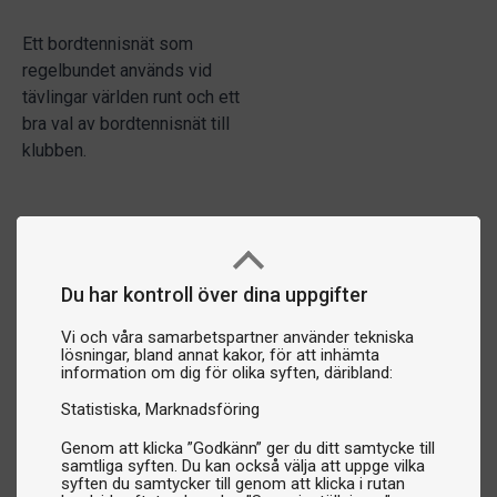
Ett bordtennisnät som
regelbundet används vid
tävlingar världen runt och ett
bra val av bordtennisnät till
klubben.
Du har kontroll över dina uppgifter
Vi och våra samarbetspartner använder tekniska
lösningar, bland annat kakor, för att inhämta
information om dig för olika syften, däribland:
Statistiska
Marknadsföring
Genom att klicka ”Godkänn” ger du ditt samtycke till
samtliga syften. Du kan också välja att uppge vilka
syften du samtycker till genom att klicka i rutan