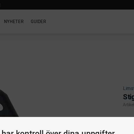
t
NYHETER
GUIDER
Lims
Sti
Artik
Produ
har kontroll över dina uppgifter