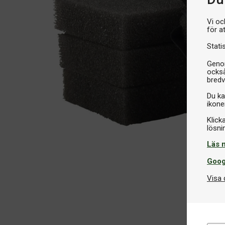
Vi oc
för a
Stati
Genom
också
bredv
Du ka
ikone
Klick
Läs 
Goog
Visa 