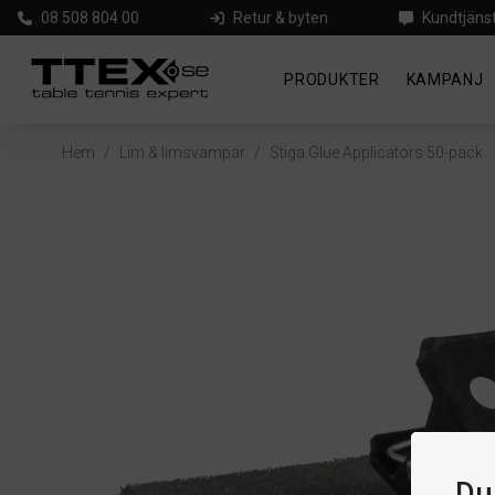
08 508 804 00
Retur & byten
Kundtjäns
PRODUKTER
KAMPANJ
Hem
/
Lim & limsvampar
/
Stiga Glue Applicators 50-pack
Du 