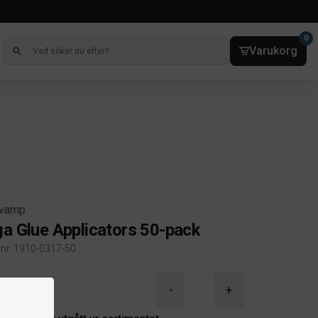
0
Varukorg
vamp
ga Glue Applicators 50-pack
elnr. 1910-0317-50
ct information
-
+