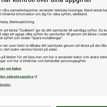
Pr
h våra samarbetspartner använder tekniska lösningar, bland annat ka
tt inhämta information om dig för olika syften, däribland:
stiska
Marknadsföring
 att klicka ”Godkänn” ger du ditt samtycke till samtliga syften. Du k
 välja att uppge vilka syften du samtycker till genom att klicka i ruta
id syftet och sedan ”Spara inställningar”.
n när som helst ta tillbaka ditt samtycke genom att klicka på den lilla
n i det nedre vänstra hörnet på sidan.
a på länken för att läsa mer om hur vi använder kakor och andra tekn
mer om kakor
les sekretesspolicy
detaljer