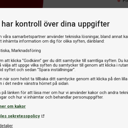
Pr
har kontroll över dina uppgifter
h våra samarbetspartner använder tekniska lösningar, bland annat ka
tt inhämta information om dig för olika syften, däribland:
stiska
Marknadsföring
 att klicka ”Godkänn” ger du ditt samtycke till samtliga syften. Du k
 välja att uppge vilka syften du samtycker till genom att klicka i ruta
id syftet och sedan ”Spara inställningar”.
n när som helst ta tillbaka ditt samtycke genom att klicka på den lilla
n i det nedre vänstra hörnet på sidan.
a på länken för att läsa mer om hur vi använder kakor och andra tekn
mer om kakor
les sekretesspolicy
detaljer