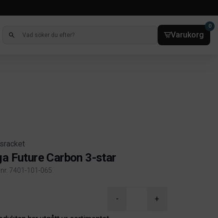
0
Varukorg
sracket
ga Future Carbon 3-star
elnr. 7401-101-065
ct information
-
+