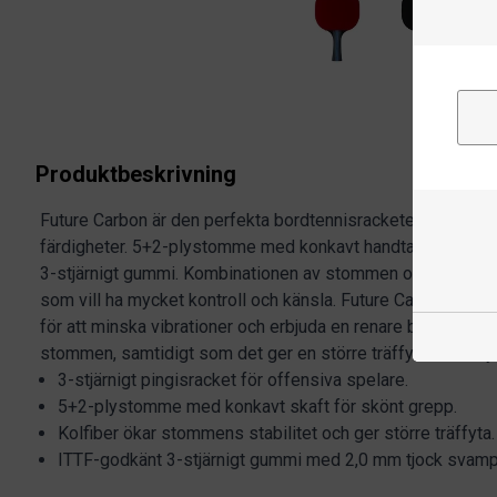
Produktbeskrivning
Future Carbon är den perfekta bordtennisracketen för spela
färdigheter. 5+2-plystomme med konkavt handtag för ett 
3-stjärnigt gummi. Kombinationen av stommen och gummit ä
som vill ha mycket kontroll och känsla. Future Carbon anvä
för att minska vibrationer och erbjuda en renare bollkänsla. K
stommen, samtidigt som det ger en större träffyta med myck
3-stjärnigt pingisracket för offensiva spelare.
5+2-plystomme med konkavt skaft för skönt grepp.
Kolfiber ökar stommens stabilitet och ger större träffyta.
ITTF-godkänt 3-stjärnigt gummi med 2,0 mm tjock svamp