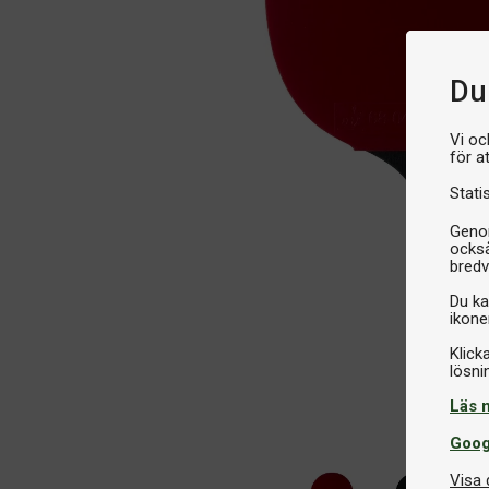
Du 
Vi oc
för a
Stati
Genom
också
bredv
Du ka
ikone
Klick
Läs 
Goog
Visa 