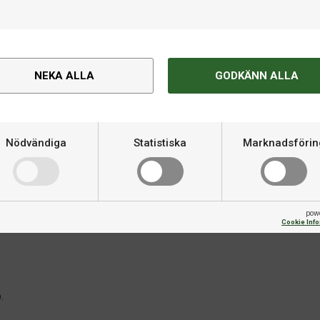
NEKA ALLA
GODKÄNN ALLA
Om produkten
re som vill utveckla sina
Nödvändiga
Statistiska
Marknadsförin
Varumärke
bekvämt grepp och ITTF-godkänt
r perfekt för offensiva spelare
Kategori
nder sig av Touch Carbon-teknik
olfibrerna ökar stabiliteten i
pow
Cookie Inf
et kraft, känsla och kontroll.
.