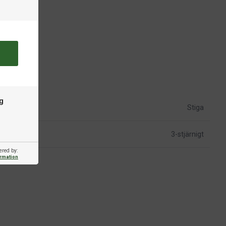
g
Stiga
3-stjärnigt
ered by:
ormation