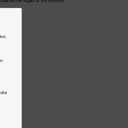
odukten har utgått ur sortimentet
kor,
an
n
iska