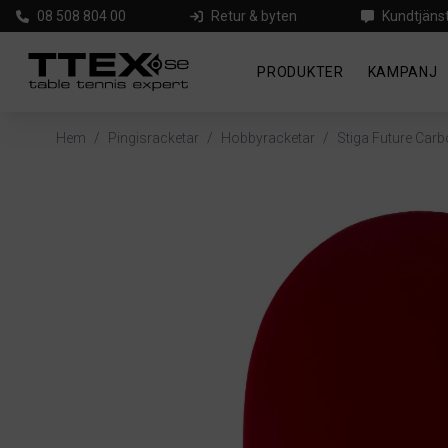
08 508 804 00
Retur & byten
Kundtjäns
PRODUKTER
KAMPANJ
Hem
/
Pingisracketar
/
Hobbyracketar
/
Stiga Future Carb