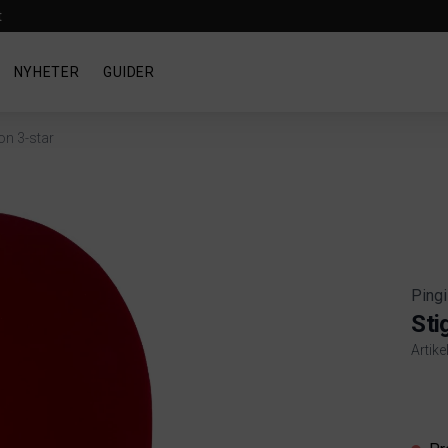
t
NYHETER
GUIDER
on 3-star
Pingi
Sti
Artik
Produ