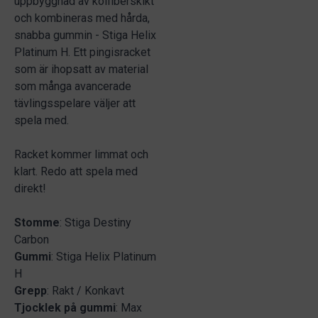
uppbyggnad av kolfiberskikt
och kombineras med hårda,
snabba gummin - Stiga Helix
Platinum H. Ett pingisracket
som är ihopsatt av material
som många avancerade
tävlingsspelare väljer att
spela med.
Racket kommer limmat och
klart. Redo att spela med
direkt!
Stomme
: Stiga Destiny
Carbon
Gummi
: Stiga Helix Platinum
H
Grepp
: Rakt / Konkavt
Tjocklek på gummi
: Max