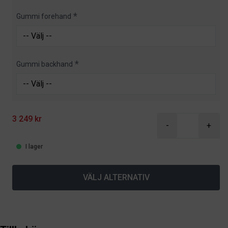
Gummi forehand
Gummi backhand
3 249 kr
-
+
I lager
VÄLJ ALTERNATIV