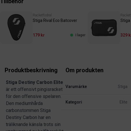
Tillbehör
Racketfodral
Racket
Stiga Rival Eco Batcover
Stiga
179 kr
329 k
I lager
Produktbeskrivning
Om produkten
Stiga Destiny Carbon Elite
Varumärke
Stiga
är ett offensivt pingisracket
för den offensive spelaren.
Kategori
Elite
Den mediumhårda
carbonstommen Stiga
Destiny Carbon har en
träliknande känsla trots sin