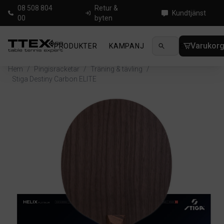
08 508 804
Retur &
Kundtjänst
00
byten
Varukor
PRODUKTER
KAMPANJ
NYHETER
GUIDE
Hem
/
Pingisracketar
/
Träning & tävling
/
Stiga Destiny Carbon ELITE