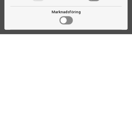
Marknadsföring
Kontakta oss
Fogdevägen 2
183 64 Täby
08 508 804 00
info@ttex.se
Kundservice
Om TTEX