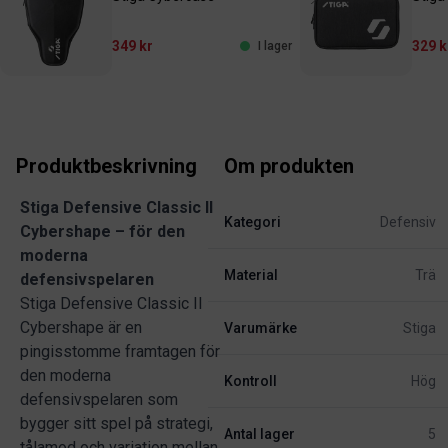
349 kr
329 k
I lager
Produktbeskrivning
Om produkten
Stiga Defensive Classic II
Kategori
Defensiv
Cybershape – för den
moderna
Material
Trä
defensivspelaren
Stiga Defensive Classic II
Cybershape är en
Varumärke
Stiga
pingisstomme framtagen för
den moderna
Kontroll
Hög
defensivspelaren som
bygger sitt spel på strategi,
Antal lager
5
tålamod och variation mellan