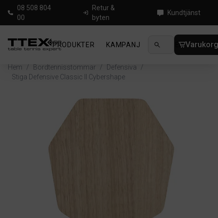
08 508 804
Retur &
Kundtjänst
00
byten
Varukor
PRODUKTER
KAMPANJ
NYHETER
GUIDE
Hem
/
Bordtennisstommar
/
Defensiva
/
Stiga Defensive Classic II Cybershape