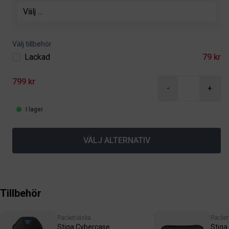
Välj tillbehör
Lackad
79 kr
799 kr
-
+
I lager
VÄLJ ALTERNATIV
Tillbehör
Racketväska
Racket
Stiga Cybercase
Stiga