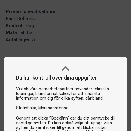
Produktspecifikationer
Fart
: Defensiv
Kontroll
: Hög
Material
: Trä
Antal
lager
: 5
Du har kontroll över dina uppgifter
Vi och våra samarbetspartner använder tekniska
lösningar, bland annat kakor, för att inhämta
information om dig för olika syften, däribland:
Statistiska
Marknadsföring
Genom att klicka ”Godkänn” ger du ditt samtycke till
samtliga syften. Du kan också välja att uppge vilka
syften du samtycker till genom att klicka i rutan