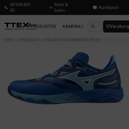
08 508 804
Retur &
Kundtjänst
00
byten
Varukor
PRODUKTER
KAMPANJ
NYHETER
GUIDE
Hem
/
Pingisskor
/
Mizuno Wave Medal Neo Blue