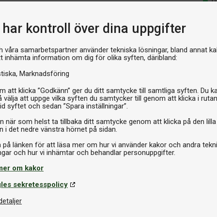
I 
har kontroll över dina uppgifter
h våra samarbetspartner använder tekniska lösningar, bland annat ka
tt inhämta information om dig för olika syften, däribland:
stiska
Marknadsföring
 att klicka ”Godkänn” ger du ditt samtycke till samtliga syften. Du k
 välja att uppge vilka syften du samtycker till genom att klicka i ruta
id syftet och sedan ”Spara inställningar”.
n när som helst ta tillbaka ditt samtycke genom att klicka på den lilla
n i det nedre vänstra hörnet på sidan.
a på länken för att läsa mer om hur vi använder kakor och andra tekn
mer om kakor
les sekretesspolicy
detaljer