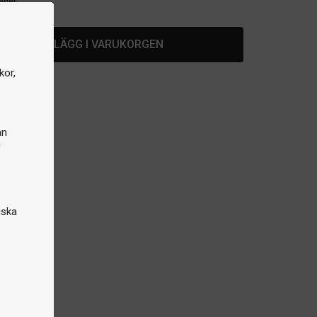
lager
LÄGG I VARUKORGEN
kor,
an
n
iska