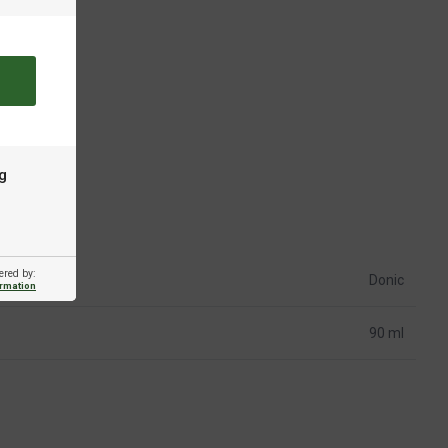
g
ered by:
Donic
ormation
90 ml