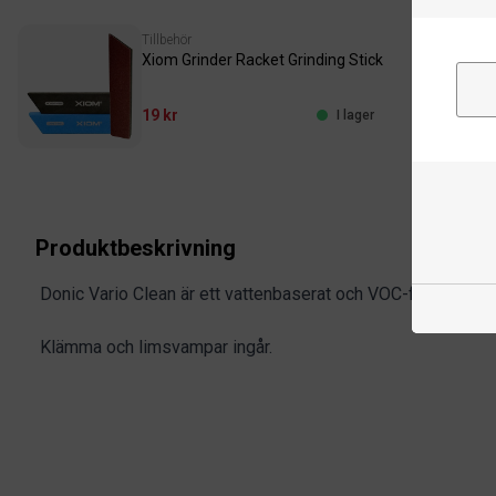
Tillbehör
Xiom Grinder Racket Grinding Stick
19 kr
I lager
Produktbeskrivning
Donic Vario Clean är ett vattenbaserat och VOC-fritt pingis
Klämma och limsvampar ingår.