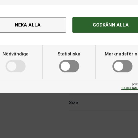
NEKA ALLA
GODKÄNN ALLA
Nödvändiga
Statistiska
Marknadsförin
Om produkten
lim som är enkelt att använda.
pow
Varumärke
Cookie Inf
Size