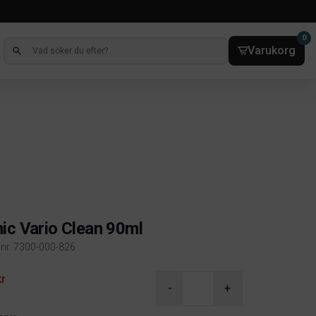
0
Varukorg
ic Vario Clean 90ml
elnr. 7300-000-826
ct information
kr
-
+