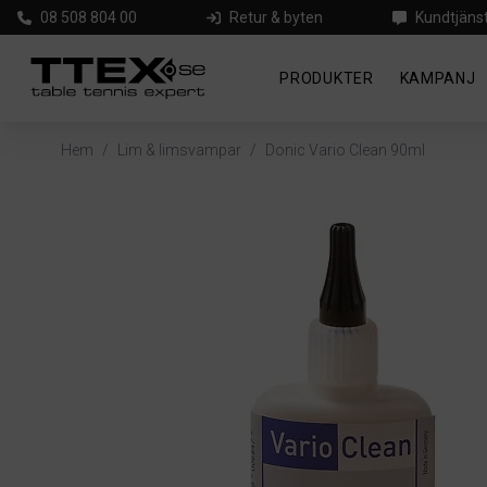
08 508 804 00
Retur & byten
Kundtjäns
PRODUKTER
KAMPANJ
Hem
/
Lim & limsvampar
/
Donic Vario Clean 90ml