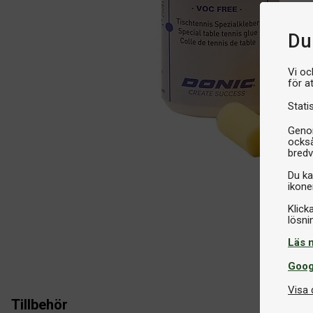
Du 
Vi oc
för a
Stati
Genom
också
bredv
Du ka
ikone
Klick
Läs 
Goog
Visa 
Tillbehör