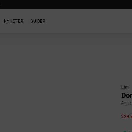
t
NYHETER
GUIDER
Lim
Don
Artik
Produ
229 