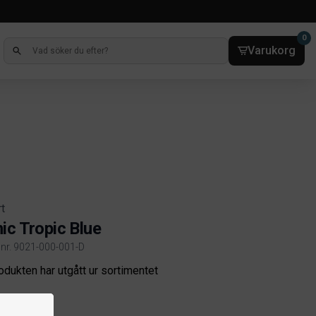
0
Varukorg
rt
ic Tropic Blue
elnr. 9021-000-001-D
ct information
odukten har utgått ur sortimentet