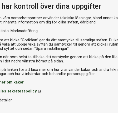
har kontroll över dina uppgifter
h våra samarbetspartner använder tekniska lösningar, bland annat ka
tt inhämta information om dig för olika syften, däribland:
stiska
Marknadsföring
 att klicka ”Godkänn” ger du ditt samtycke till samtliga syften. Du k
 välja att uppge vilka syften du samtycker till genom att klicka i ruta
id syftet och sedan ”Spara inställningar”.
n när som helst ta tillbaka ditt samtycke genom att klicka på den lilla
n i det nedre vänstra hörnet på sidan.
a på länken för att läsa mer om hur vi använder kakor och andra tekn
mer om kakor
les sekretesspolicy
detaljer