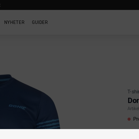
t
NYHETER
GUIDER
T-shi
Don
Artik
Produ
Pr