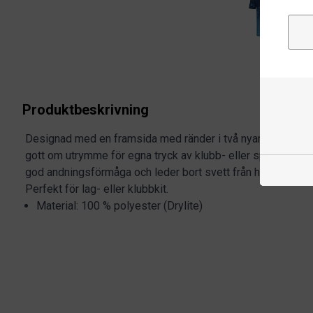
Produktbeskrivning
Designad med en framsida med ränder i två nyanser och e
gott om utrymme för egna tryck av klubb- eller sponsorloggo
god andningsförmåga och leder bort svett från huden för att
Perfekt för lag- eller klubbkit.
Material: 100 % polyester (Drylite)