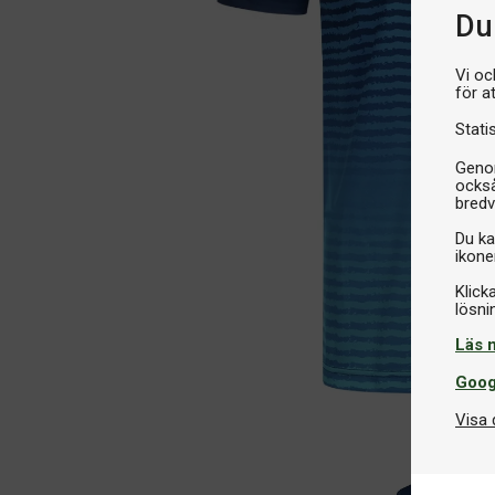
Du 
Vi oc
för a
Stati
Genom
också
bredv
Du ka
ikone
Klick
Läs 
Goog
Visa 