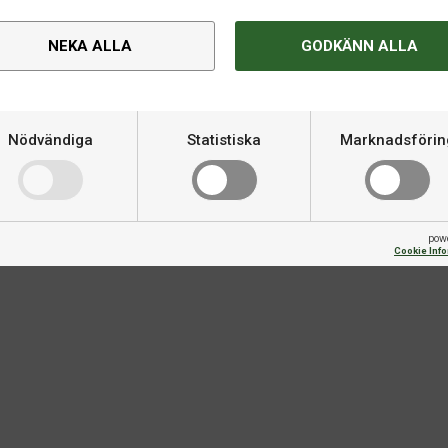
NEKA ALLA
GODKÄNN ALLA
Nödvändiga
Statistiska
Marknadsförin
Om produkten
nfärgad baksida som erbjuder
Varumärke
r. Drylite-tekniken erbjuder
pow
 hålla dig torr och bekväm.
Cookie Inf