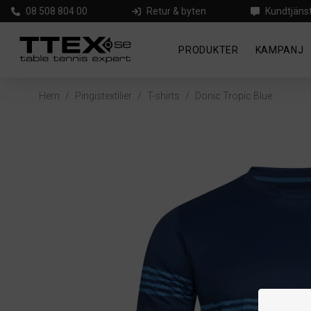
08 508 804 00
Retur & byten
Kundtjäns
PRODUKTER
KAMPANJ
Hem
/
Pingistextilier
/
T-shirts
/
Donic Tropic Blue