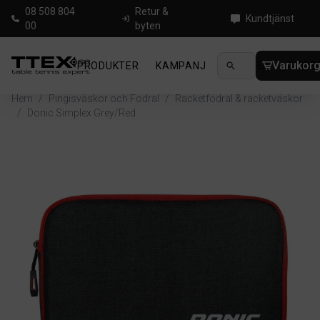
08 508 804
Retur &
Kundtjänst
00
byten
Varukor
PRODUKTER
KAMPANJ
NYHETER
GUIDE
Hem
/
Pingisväskor och Fodral
/
Racketfodral & racketväskor
/
Donic Simplex Grey/Red