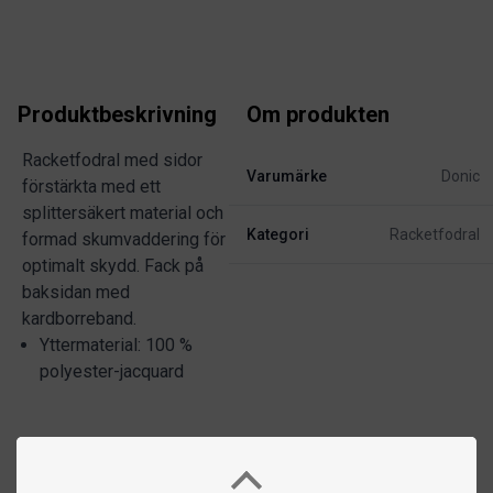
Produktbeskrivning
Om produkten
Racketfodral med sidor
Varumärke
Donic
förstärkta med ett
splittersäkert material och
Kategori
Racketfodral
formad skumvaddering för
optimalt skydd. Fack på
baksidan med
kardborreband.
Yttermaterial: 100 %
polyester-jacquard