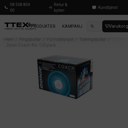
08 508 804
Retur &
Kundtjänst
00
byten
Varukor
PRODUKTER
KAMPANJ
NYHETER
GUIDE
Hem
/
Pingisbollar
/
För hobbyspel
/
Träningsbollar
/
Donic Coach 40+ 120-pack