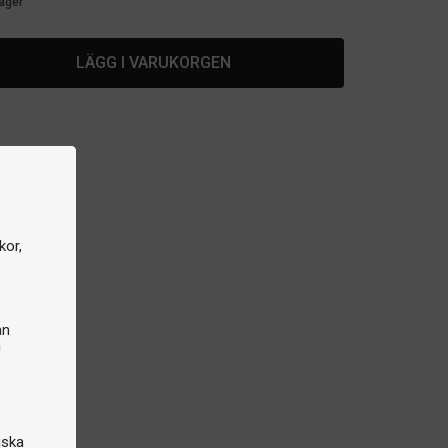
lager
LÄGG I VARUKORGEN
kor,
an
n
iska