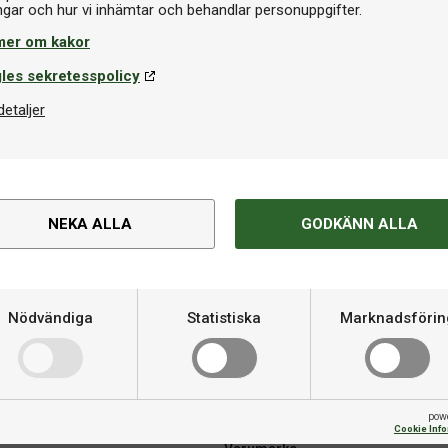
mer om kakor
les sekretesspolicy
detaljer
ketfodral
Bordtennisboll
NEKA ALLA
GODKÄNN ALLA
nilleau Single Black/Grey
Cornilleau P-Ball ABS Evoluti
star 6-pack
9 kr
49 kr
I lager
Nödvändiga
Statistiska
Marknadsförin
Om produkten
pow
Cookie Inf