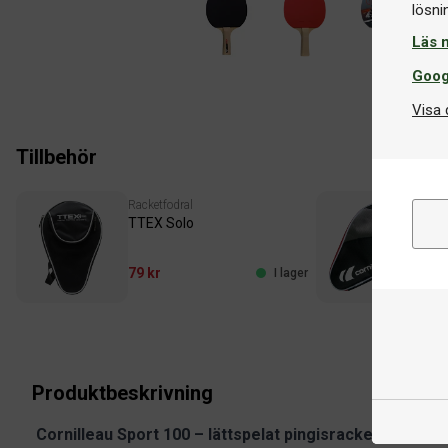
Läs 
Goog
Visa 
Tillbehör
Racketfodral
Rac
TTEX Solo
Cor
79 kr
12
I lager
Produktbeskrivning
Cornilleau Sport 100 – lättspelat pingisracket för alla