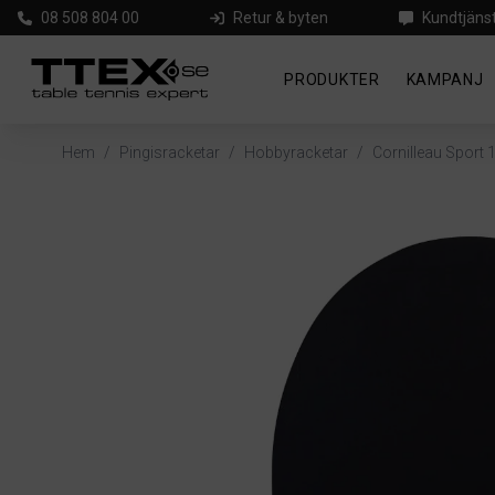
08 508 804 00
Retur & byten
Kundtjäns
PRODUKTER
KAMPANJ
Hem
/
Pingisracketar
/
Hobbyracketar
/
Cornilleau Sport 