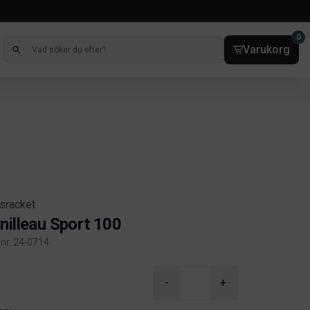
0
Varukorg
sracket
nilleau Sport 100
lnr. 24-0714
ct information
-
+