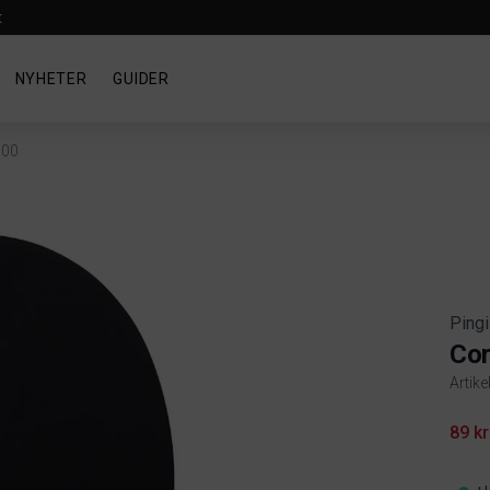
t
NYHETER
GUIDER
100
Pingi
Cor
Artike
Produ
89 kr