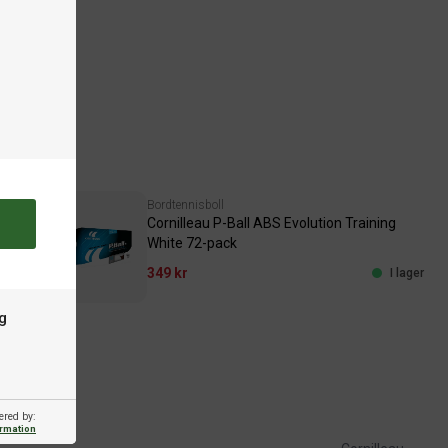
Bordtennisboll
on 1-
Cornilleau P-Ball ABS Evolution Training
White 72-pack
349 kr
I lager
I lager
g
ered by:
ormation