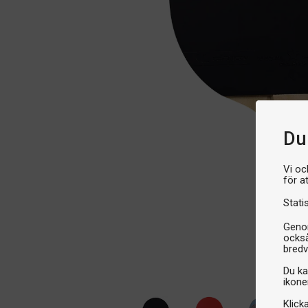
Du 
Vi oc
för a
Stati
Genom
också
bredv
Du ka
ikone
Klick