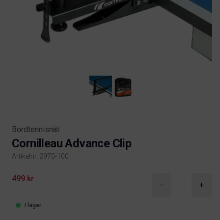
Bordtennisnät
Cornilleau Advance Clip
Artikelnr. 2970-100
Product information
499 kr
-
+
I lager