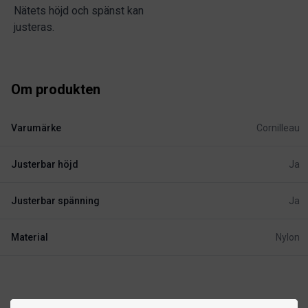
Nätets höjd och spänst kan
justeras.
Om produkten
Varumärke
Cornilleau
Justerbar höjd
Ja
Justerbar spänning
Ja
Material
Nylon