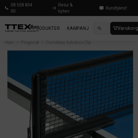
08 508 804
Retur &
Kundtjänst
00
byten
Varukor
PRODUKTER
KAMPANJ
NYHETER
GUIDE
Hem
/
Pingisnät
/
Cornilleau Advance Clip