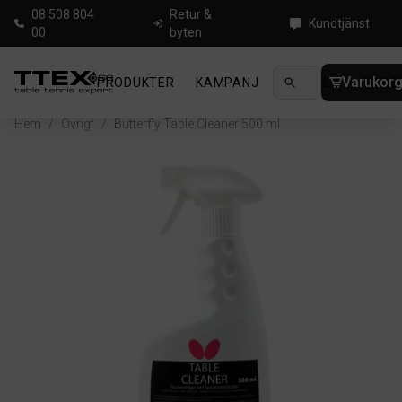
08 508 804
Retur &
Kundtjänst
00
byten
Varukor
PRODUKTER
KAMPANJ
NYHETER
GUIDE
Hem
/
Övrigt
/
Butterfly Table Cleaner 500 ml